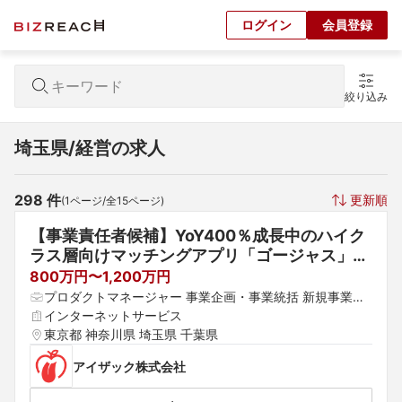
ログイン
会員登録
絞り込み
埼玉県/経営の求人
298
 件
更新順
(
1
ページ/全
15
ページ)
【事業責任者候補】YoY400％成長中のハイク
ラス層向けマッチングアプリ「ゴージャス」の
プロダクトマネージャーを募集
800万円〜1,200万円
プロダクトマネージャー 事業企画・事業統括 新規事業企
画・事業開発
インターネットサービス
東京都 神奈川県 埼玉県 千葉県
アイザック株式会社