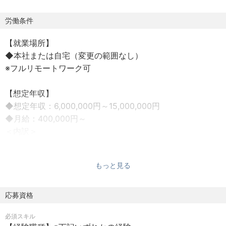
掲げ、大規模言語モデル（LLM）の研究開発と社会実装の
両輪で活動しています。
労働条件
【就業場所】
【募集背景】
◆本社または自宅（変更の範囲なし）
現在、当社では自社プロダクトである法人向けAI活用ツー
※フルリモートワーク可
ル「ELYZA Works」の開発を推進しており、主に大手企業
における社会実装と実用化を目指しています。昨今の生成
【想定年収】
AIムーブの高まりを受け、マーケットの需要も急速に高ま
◆想定年収：6,000,000円～15,000,000円
っており、多くの企業からの引き合いを頂いている状況で
◆月給：400,000円～
す。
＜内訳＞
こういった背景を踏まえ、ELYZAでは長期的な成長を目指
月額基本給：301,530円～
しており、「AI技術によって顧客の事業を活かし成長させ
固定残業手当（38時間/月）：89,518円～
る」ことを念頭に、中長期の経営戦略の立案と策定、アラ
もっと見る
深夜残業手当（19時間/月）：8,952円～
イアンス戦略の実行を通じて、組織全体のイシュー解決を
◆業績評価：年2回
担っていただける人材が求められております。
※超過した時間外労働の残業代は1分単位で支給
応募資格
※経験・能力を考慮の上、決定いたします。
【仕事概要】
必須スキル
ELYZAの事業成長を連続/非連続で加速をするための経営サ