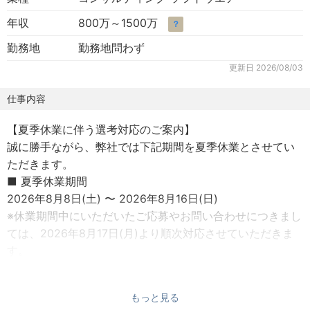
年収
800万～1500万
？
勤務地
勤務地問わず
更新日
2026/08/03
仕事内容
【夏季休業に伴う選考対応のご案内】
誠に勝手ながら、弊社では下記期間を夏季休業とさせてい
ただきます。
■ 夏季休業期間
2026年8月8日(土) 〜 2026年8月16日(日)
※休業期間中にいただいたご応募やお問い合わせにつきまし
ては、2026年8月17日(月)より順次対応させていただきま
す。
ｰｰｰｰｰｰｰｰｰｰｰｰｰｰｰｰｰｰｰｰｰｰ
【ELYZAについて】
もっと見る
「未踏の領域で、あたりまえを創る」というミッションを