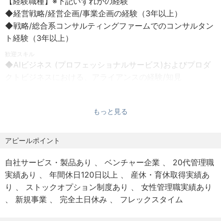
【経験職種】※下記いずれかの経験
【本社所在地】
ポートを担っていただきます。
◆経営戦略/経営企画/事業企画の経験（3年以上）
◆東京都文京区本郷3-15-9 SWTビル 5・6F
具体的には経営企画チーム内にて、経営層を始めとする社
◆戦略/総合系コンサルティングファームでのコンサルタン
内（グループ含）への提案や適切なアライアンス構築を通
ト経験（3年以上）
【就業場所】
して、ELYZAの事業拡大や会社運営のサポートをしていた
◆本社または自宅（変更の範囲なし）
歓迎スキル
だきます。
◆AIビジネス (プロフェッショナルサービス)およびプロダ
※転勤はありません
クトビジネスにおける、アライアンスの経験/知見
※フルリモートワーク可（居住地は日本国内に限る）
【経営企画チームのミッション】
- AI市場に対する理解、興味関心
経営企画チームは、財務・非財務、オペレーション・戦略
- プロダクトビジネスにおける理解、興味関心
【リモートワークについて】
の両軸で全方位的に企業の成長を支援することが最大のミ
もっと見る
- 業務提携、資本提携を主としたアライアンスをリードし
◆リモート/出社自由選択（出社回数規定/制限なし）
ッションです。
た経験・知見
ELYZAはリモートワークを福利厚生ではなく、「成果を最
◆プロジェクトマネジメント経験
アピールポイント
大化するための手段」と捉えています。成果という目的に
1. 全社戦略および事業計画の策定
向けて、働き方は状況に応じて個人やチームの判断に委ね
-市場動向の分析とビジネス機会の特定
【求める人物像】
自社サービス・製品あり
ベンチャー企業
20代管理職
ています。
-ELYZA全社の事業戦略および組織戦略の策定
◆ELYZAのコア・バリューであるLong Term Greedyの考
実績あり
年間休日120日以上
産休・育休取得実績あ
北海道・沖縄・愛知などからフルリモートで働いている
2. 事業支援およびオペレーション
え方に共感してくださる方
り
ストックオプション制度あり
女性管理職実績あり
人、出社メインの人など、多様な働き方を実現していま
-各事業部門に対する戦略的サポート
◆日々進歩する技術に対し、知的好奇心をもってキャッチ
新規事業
完全土日休み
フレックスタイム
す。
-オペレーション改善と効率化の推進
アップできる方
また同時に、メンバーのコミュニケーション促進のための
-M&Aおよび事業提携
◆抽象的な課題を構造化して解決できる高い論理思考力