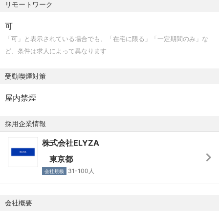
リモートワーク
出社推奨日を設けるなど、各々が負担のない範囲で交流・
3. 新規事業検討や市場拡大に向けた戦略的提携
◆経営課題をスコープして社内組織を巻き込んで動ける自
相互理解を深める工夫をしています。
-交渉およびコミュニケーションスキルを活かし、最適な
走力
可
パートナーシップを構築
◆オーナーシップがあり、他部門と円滑にコミュニケーシ
「可」と表示されている場合でも、「在宅に限る」「一定期間のみ」な
【就業時間】
-新規市場および市場調査
ョンを取りながら業務を遂行できる方
ど、条件は求人によって異なります
◆スーパーフレックスタイム制（コアタイムなし：フレキ
◆グループ含めた経営層を動かせる高いコミュニケーショ
シブルタイム6:00～22:00）
【具体的な業務内容】
ン力
受動喫煙対策
◆1ヶ月の標準労働時間：1日8時間×営業日数
非連続な成長を実現する経営戦略の立案と実行を牽引いた
※時間外労働あり（直近半年平均5～15時間程度）
だくことを期待しております。具体的には以下の業務を担
屋内禁煙
っていただきます。
・リモートワークと合わせて、時間や場所に縛られない柔
- 新規事業の開発ディレクション
採用企業情報
軟な働き方が可能です。
- 中長期事業計画／予算の策定、事業戦略の立案
・ご自身の業務状況に合わせ、勤務時間の調整や中抜けな
株式会社ELYZA
- 経営上の課題抽出と対応策に関する各種提言
ど子育てや介護との両立もしやすい環境です。
- アライアンス戦略の立案
東京都
- アライアンスなどのプロジェクトマネジメントや各種施
31-100人
会社規模
【休日休暇】
策の実行
◆年間休日120日（2025年度）
- 全社イシューの解決
◆完全週休2日制（土日祝休み）
会社概要
◆年末年始休暇
【本ポジションの魅力・キャリアパス】