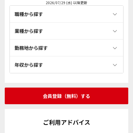
2026/07/29 (水)
以降更新
職種から探す
業種から探す
経営・管理・人事
経営
勤務地から探す
営業・サービス
金融・保険
管理
営業
金融
年収から探す
マーケ・広告
建築・不動産
北海道・東北
人事
サービス
保険
マーケティング
不動産
北海道
500万円以上
IT・ゲーム・デザイン
コンサルティング・士業
関東
会員登録（無料）する
デジタルマーケティング
建設
青森県
600万円以上
プロジェクト管理
コンサルティング
東京都
コンサルタント・専門職
IT・インターネット
東海
広告
岩手県
700万円以上
IT技術職
士業
神奈川県
コンサルタント
IT・インターネット
愛知県
金融
メーカー・商社
北陸・甲信越
ご利用アドバイス
宮城県
800万円以上
Webサービス・制作
埼玉県
専門職
静岡県
金融
メーカー
新潟県
マスコミ・メディア・出版
流通・小売・サービス
関西