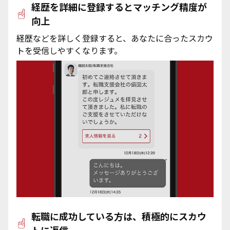
経歴を詳細に登録するとマッチング精度が
向上
秋田県
900万円以上
ゲーム
千葉県
ITコンサルタント
岐阜県
商社
富山県
新聞・出版
流通・小売
大阪府
不動産・建設
メディカル
中国・四国
経歴などを詳しく登録すると、あなたに合ったスカウ
山形県
1,000万円以上
トを受信しやすくなります。
デザイン
茨城県
三重県
石川県
テレビ・放送・映像・音響
サービス
京都府
不動産
メディカル
鳥取県
メディカル
マスコミ・メディア
九州・沖縄
福島県
群馬県
福井県
兵庫県
建築・土木
島根県
医療営業
マスコミ・メディア
福岡県
食品・化粧品・日用品
エンターテインメント
栃木県
山梨県
滋賀県
施工管理
岡山県
研究・臨床開発・治験
佐賀県
食品
エンターテインメント
化学・素材
運輸・物流
長野県
奈良県
広島県
生産管理・品質管理・品質保証
長崎県
化粧品
化学
運輸・交通
機械・電子・半導体
エネルギー
和歌山県
山口県
学術・PMS・薬事
熊本県
日用品
素材
物流・倉庫
電気・電子
エネルギー
その他
徳島県
医療・看護・薬剤
大分県
機械
その他（教育・官公庁）など
転職に成功している方は、積極的にスカウ
香川県
宮崎県
半導体
トに返信