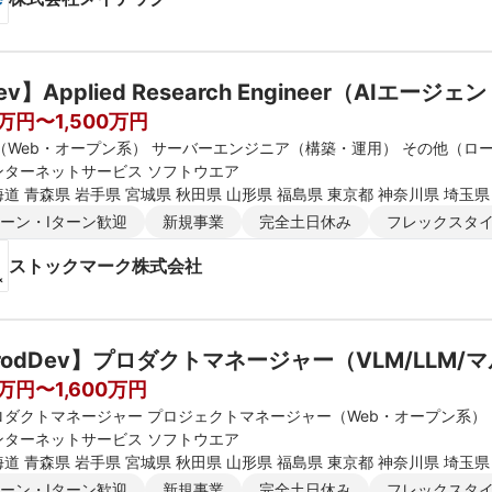
0万円〜1,500万円
E（Web・オープン系） サーバーエンジニア（構築・運用） その他（ロ
ンターネットサービス ソフトウエア
道 青森県 岩手県 宮城県 秋田県 山形県 福島県 東京都 神奈川県 埼玉県
新潟県 富山県 石川県 福井県 長野県 大阪府 京都府 兵庫県 滋賀県 奈良
ターン・Iターン歓迎
新規事業
完全土日休み
フレックスタ
媛県 高知県 福岡県 佐賀県 長崎県 熊本県 大分県 宮崎県 鹿児島県 沖縄
ストックマーク株式会社
rodDev】プロダクトマネージャー（VLM/LLM
0万円〜1,600万円
ロダクトマネージャー プロジェクトマネージャー（Web・オープン系）
ンターネットサービス ソフトウエア
道 青森県 岩手県 宮城県 秋田県 山形県 福島県 東京都 神奈川県 埼玉県
新潟県 富山県 石川県 福井県 長野県 大阪府 京都府 兵庫県 滋賀県 奈良
ターン・Iターン歓迎
新規事業
完全土日休み
フレックスタ