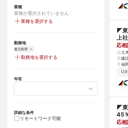
業種
業種が選択されていません
業種を選択する
◤東
上社
勤務地
応相
鹿児島県
土
勤務地を選択する
建
福岡
U
年収
◤東
詳細な条件
リモートワーク可能
応相