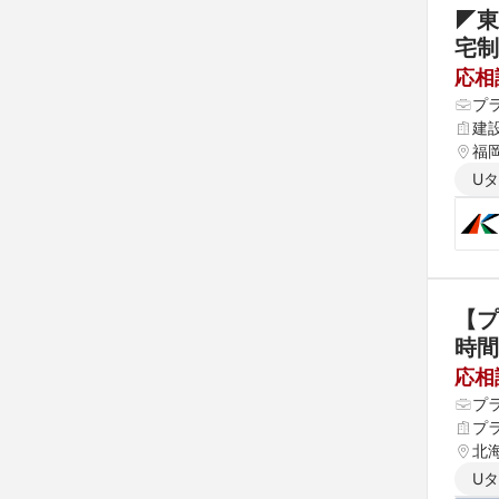
◤東
応相
プ
建
福岡
U
【プ
時間
応相
プ
プ
北海
県 
U
 愛