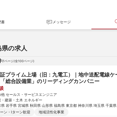
歴書
メッセージ
島県の求人
件
(
1
ページ/全
100
ページ)
証プライム上場（旧：九電工）｜地中送配電線ケー
◆「総合設備業」のリーディングカンパニー
談
の他 セールス・サービスエンジニア
設・建築・土木 エネルギー
県 岩手県 宮城県 秋田県 山形県 福島県 東京都 神奈川県 埼玉県 千葉県
富山県 石川県 福井県 長野県 大阪府 京都府 兵庫県 滋賀県 奈良県 和歌
ターン・Iターン歓迎
地域活性化事業
知県 福岡県 佐賀県 長崎県 熊本県 大分県 宮崎県 鹿児島県 沖縄県