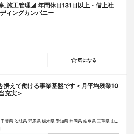
_施工管理◢ 年間休日131日以上・借上社
宅制度（家賃45％会社負担）◆「総合設備業」のリーディングカンパニー	
気になる
を据えて働ける事業基盤です＜月平均残業10
手当充実＞
 千葉県 茨城県 群馬県 栃木県 愛知県 静岡県 岐阜県 三重県 山梨
県 和歌山県 鳥取県 島根県 岡山県 広島県 山口県 徳島県 香川県
県