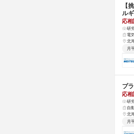
【挑
ルギ
応相
研
電
北海
県 
月
 高
プラ
応相
研
自
北海
県 
月
 高