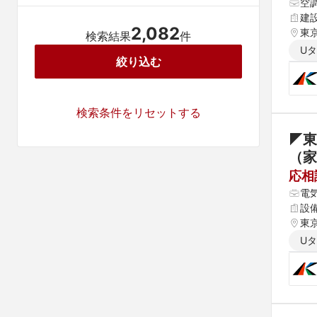
空
建
2,082
東京
検索結果
件
U
絞り込む
検索条件をリセットする
◤東
応相
電
設
東京
U