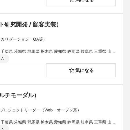
【Dev】Applied Research Engineer（AIエージェント研究開発 / 顧客実装） 
ーカリゼーション・QA等）
 千葉県 茨城県 群馬県 栃木県 愛知県 静岡県 岐阜県 三重県 山梨
県 和歌山県 鳥取県 島根県 岡山県 広島県 山口県 徳島県 香川県
イム
県
気になる
/マルチモーダル）
 プロジェクトリーダー（Web・オープン系）
 千葉県 茨城県 群馬県 栃木県 愛知県 静岡県 岐阜県 三重県 山梨
県 和歌山県 鳥取県 島根県 岡山県 広島県 山口県 徳島県 香川県
イム