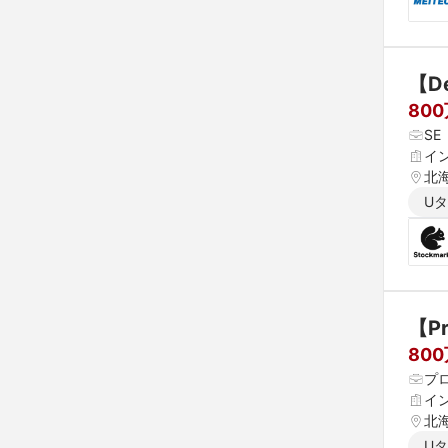
80
S
イ
北海
県 
U
 愛
【P
80
プ
イ
北海
県 
U