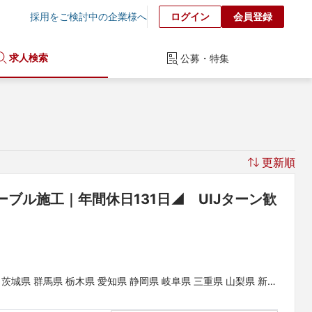
採用をご検討中の企業様へ
ログイン
会員登録
求人検索
公募・特集
更新順
ブル施工｜年間休日131日◢　UIJターン歓
 茨城県 群馬県 栃木県 愛知県 静岡県 岐阜県 三重県 山梨県 新潟
山県 鳥取県 島根県 岡山県 広島県 山口県 徳島県 香川県 愛媛県