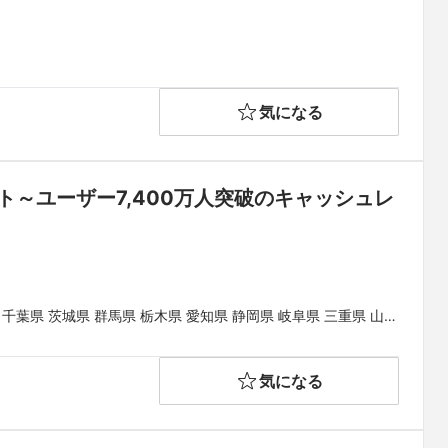
気になる
～ユーザー7,400万人突破のキャッシュレ
 千葉県 茨城県 群馬県 栃木県 愛知県 静岡県 岐阜県 三重県 山梨
県 和歌山県 鳥取県 島根県 岡山県 広島県 山口県 徳島県 香川県
県
気になる