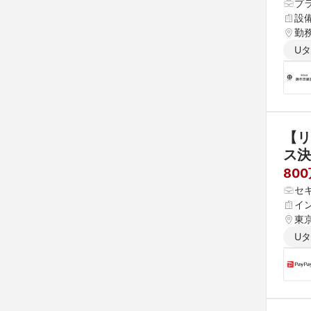
プ
設
勤
U
【リ
ス決
80
セ
イ
東京
県 
U
 愛