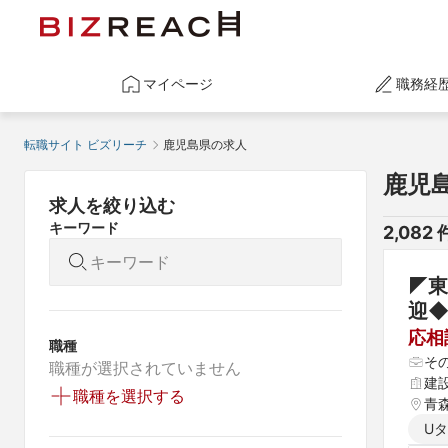
マイページ
職務経
転職サイト ビズリーチ
鹿児島県の求人
鹿児
求人を絞り込む
キーワード
2,082
 
◤東
迎
応相
職種
そ
職種が選択されていません
建
職種を選択する
青森
県 
U
 高