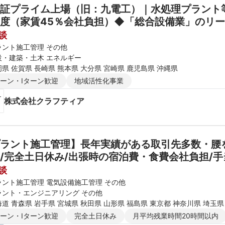
証プライム上場（旧：九電工）｜水処理プラント等
談
ラント施工管理 その他
設・建築・土木 エネルギー
県 佐賀県 長崎県 熊本県 大分県 宮崎県 鹿児島県 沖縄県
ターン・Iターン歓迎
地域活性化事業
株式会社クラフティア
ラント施工管理】長年実績がある取引先多数・腰
/完全土日休み/出張時の宿泊費・食費会社負担/
談
ラント施工管理 電気設備施工管理 その他
ラント・エンジニアリング その他
道 青森県 岩手県 宮城県 秋田県 山形県 福島県 東京都 神奈川県 埼玉県
新潟県 富山県 石川県 福井県 長野県 大阪府 京都府 兵庫県 滋賀県 奈良
ターン・Iターン歓迎
完全土日休み
月平均残業時間20時間以内
媛県 高知県 福岡県 佐賀県 長崎県 熊本県 大分県 宮崎県 鹿児島県 沖縄