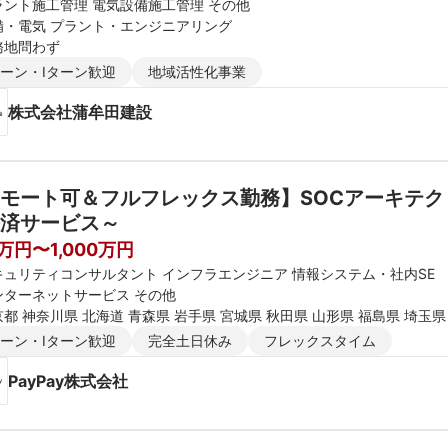
ラント施工管理 電気設備施工管理 その他
備・電気 プラント・エンジニアリング
務地問わず
ターン・Iターン歓迎
地域活性化事業
株式会社蒲牟田建設
モート可＆フルフレックス勤務】SOCアーキテクト
済サービス～
0万円〜1,000万円
キュリティコンサルタント インフラエンジニア 情報システム・社内SE
ンターネットサービス その他
都 神奈川県 北海道 青森県 岩手県 宮城県 秋田県 山形県 福島県 埼玉県
新潟県 富山県 石川県 福井県 長野県 大阪府 京都府 兵庫県 滋賀県 奈良
ターン・Iターン歓迎
完全土日休み
フレックスタイム
媛県 高知県 福岡県 佐賀県 長崎県 熊本県 大分県 宮崎県 鹿児島県 沖縄
PayPay株式会社