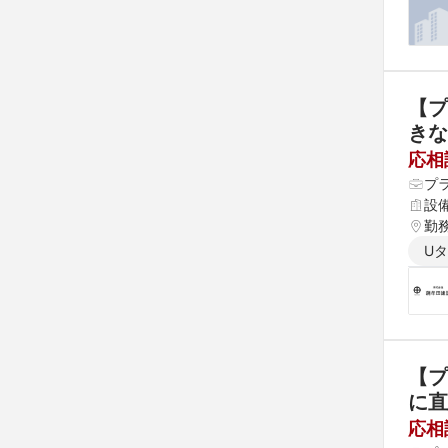
【プ
きな
応相
プ
設
勤
U
【プ
に直
応相