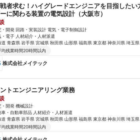
戦者求む！ハイグレードエンジニアを目指したい
ーに関わる装置の電気設計（大阪市）
談
究・開発 回路・実装設計 電気・電子制御設計
気・電子 人材紹介・人材派遣
道 青森県 岩手県 宮城県 秋田県 山形県 福島県 東京都 神奈川県 埼玉県
新潟県 石川県 福井県 長野県 大阪府 京都府 兵庫県 滋賀県 奈良県 和歌
平均残業時間20時間以内
知県 福岡県 佐賀県 長崎県 熊本県 大分県 宮崎県 鹿児島県
株式会社メイテック
ントエンジニアリング業務
談
究・開発 機械設計
動車・自動車部品 人材紹介・人材派遣
道 青森県 岩手県 宮城県 秋田県 山形県 福島県 東京都 神奈川県 埼玉県
新潟県 石川県 福井県 長野県 大阪府 京都府 兵庫県 滋賀県 奈良県 和歌
平均残業時間20時間以内
知県 福岡県 佐賀県 長崎県 熊本県 大分県 宮崎県 鹿児島県
株式会社メイテック