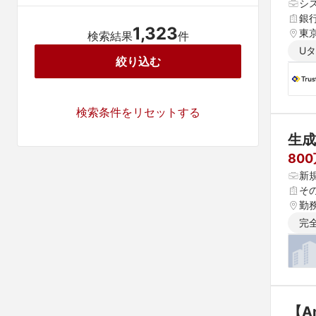
シ
銀
1,323
東
検索結果
件
U
絞り込む
検索条件をリセットする
生成
80
新
そ
勤
完
【A