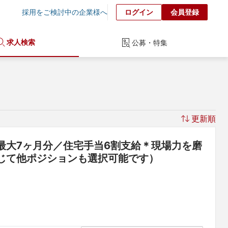
採用をご検討中の企業様へ
ログイン
会員登録
求人検索
公募・特集
更新順
最大7ヶ月分／住宅手当6割支給＊現場力を磨
じて他ポジションも選択可能です）