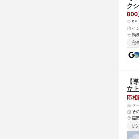
クシ
モビ
80
S
イ
勤
完
【導
立上
応相
セ
そ
福
U