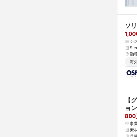
ソリ
1,0
シ
SI
勤
海
【グ
ョン
800
事
素
兵