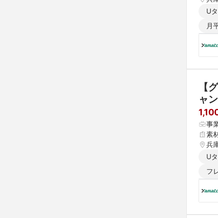
U
月
【グ
ャン
生充
1,1
事
素
兵
U
フ