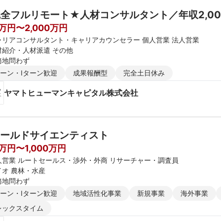
全フルリモート★人材コンサルタント／年収2,0
0万円〜2,000万円
ャリアコンサルタント・キャリアカウンセラー 個人営業 法人営業
材紹介・人材派遣 その他
務地問わず
ターン・Iターン歓迎
成果報酬型
完全土日休み
ヤマトヒューマンキャピタル株式会社
ールドサイエンティスト
0万円〜1,000万円
人営業 ルートセールス・渉外・外商 リサーチャー・調査員
イオ 農林・水産
務地問わず
ターン・Iターン歓迎
地域活性化事業
新規事業
海外事業
レックスタイム