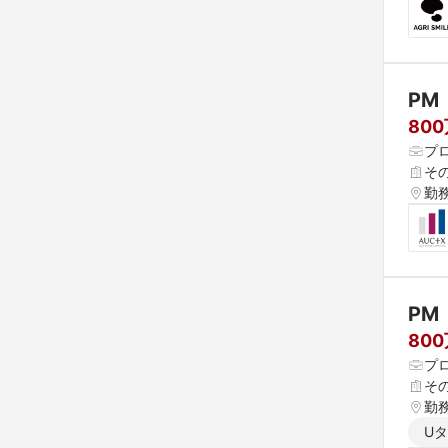
PM
80
プ
そ
勤
PM
80
プ
そ
勤
U