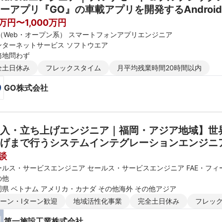
ーアプリ『GO』の車載アプリを開発するAndroidエン
リティ
0万円〜1,000万円
E（Web・オープン系） スマートフォンアプリエンジニア
ンターネットサービス ソフトウエア
務地問わず
全土日休み
フレックスタイム
月平均残業時間20時間以内
GO株式会社
入・立ち上げエンジニア｜福岡・アジア地域】世
げまで行うシステムインテグレーションエンジニ
談
ールス・サービスエンジニア セールス・サービスエンジニア FAE・フ
の他
岡県 ベトナム アメリカ・カナダ その他海外 その他アジア
ターン・Iターン歓迎
地域活性化事業
完全土日休み
フレッ
第一施設工業株式会社