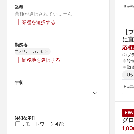
業種
業種が選択されていません
業種を選択する
【プ
に直
勤務地
応相
アメリカ・カナダ
プ
勤務地を選択する
設
勤
U
年収
NEW
詳細な条件
グロ
リモートワーク可能
1,0