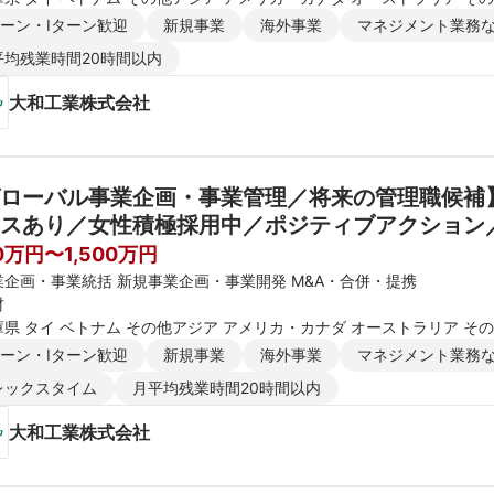
ターン・Iターン歓迎
新規事業
海外事業
マネジメント業務
平均残業時間20時間以内
大和工業株式会社
ローバル事業企画・事業管理／将来の管理職候補
スあり／女性積極採用中／ポジティブアクション
実
00万円〜1,500万円
業企画・事業統括 新規事業企画・事業開発 M&A・合併・提携
材
庫県 タイ ベトナム その他アジア アメリカ・カナダ オーストラリア そ
ターン・Iターン歓迎
新規事業
海外事業
マネジメント業務
レックスタイム
月平均残業時間20時間以内
大和工業株式会社