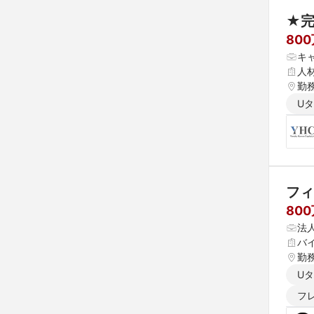
★完
80
キ
人
勤
U
フィ
80
法
バ
勤
U
フ