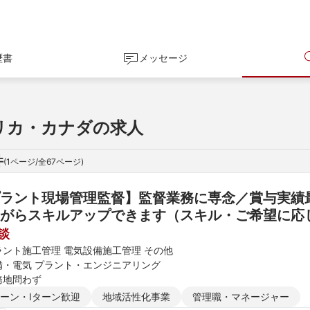
歴書
メッセージ
リカ・カナダの求人
件
(
1
ページ/全
67
ページ)
ラント現場管理監督】監督業務に専念／賞与実績
がらスキルアップできます（スキル・ご希望に応
談
ラント施工管理 電気設備施工管理 その他
備・電気 プラント・エンジニアリング
務地問わず
ターン・Iターン歓迎
地域活性化事業
管理職・マネージャー