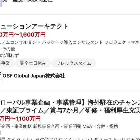
ューションアーキテクト
00万円〜1,600万円
ステムコンサルタント パッケージ導入コンサルタント プロジェクトマネ
er その他
務地問わず
外事業
完全土日休み
フレックスタイム
OSF Global Japan株式会社
ローバル事業企画・事業管理】海外駐在のチャン
／東証プライム／賞与7か月／研修・福利厚生充
万円〜1,100万円
業企画・事業統括 新規事業企画・事業開発 M&A・合併・提携
材
庫県 タイ ベトナム その他アジア アメリカ・カナダ オーストラリア そ