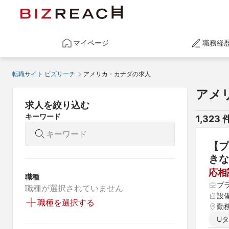
マイページ
職務経
転職サイト ビズリーチ
アメリカ・カナダの求人
アメ
求人を絞り込む
キーワード
1,323
 
【プ
きな
応相
職種
プ
職種が選択されていません
設
職種を選択する
勤
U