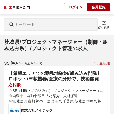
ログイン
会員登録
絞り込み
茨城県/プロジェクトマネージャー（制御・組
み込み系）/プロジェクト管理の求人
35
 件
更新順
(
1
ページ/全
2
ページ)
【希望エリアでの勤務地確約/組み込み開発】
ロボット/車載機器/医療の分野で、技術開発の
現場で輝き続けませんか！？東証プライム上場
応相談
G/技術力で勝負
SE（制御・組み込み系） プロジェクトマネージャー（制
御・組み込み系） プロジェクトリーダー（制御・組み込
自動車・自動車部品 人材紹介・人材派遣
み系）
宮城県 東京都 神奈川県 埼玉県 千葉県 茨城県 群馬県 栃木
県
株式会社メイテック