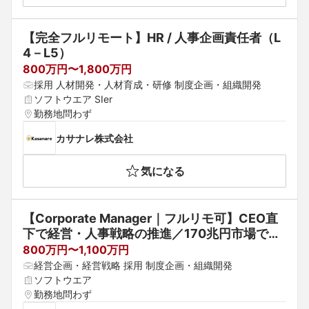
【完全フルリモート】HR / 人事企画責任者（L
4－L5）
800万円〜1,800万円
採用 人材開発・人材育成・研修 制度企画・組織開発
ソフトウエア SIer
勤務地問わず
カサナレ株式会社
気になる
【Corporate Manager｜フルリモ可】CEO直
下で経営・人事戦略の推進／170兆円市場で行
政SaaSを提供するGovTechベンチャー
800万円〜1,100万円
経営企画・経営戦略 採用 制度企画・組織開発
ソフトウエア
勤務地問わず