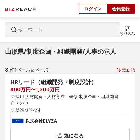
ログイン
会員登録
絞り込み
山形県/制度企画・組織開発/人事の求人
8
 件
更新順
(
1
ページ/全
1
ページ)
HRリード（組織開発・制度設計）
800万円〜1,300万円
採用 人材開発・人材育成・研修 制度企画・組織開発
その他
勤務地問わず
株式会社ELYZA
気になる