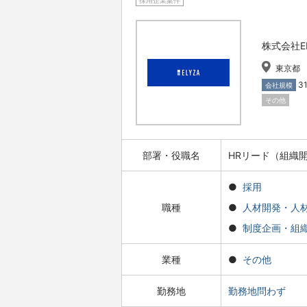
採用企業案件
株式会社EL
東京都
3
会社規模
その他
部署・役職名
HRリード（組織
採用
職種
人材開発・人
制度企画・組
業種
その他
勤務地
勤務地問わず