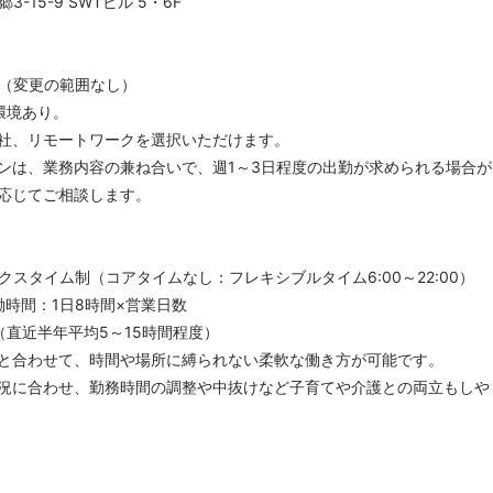
-15-9 SWTビル 5・6F
（変更の範囲なし）
環境あり。
社、リモートワークを選択いただけます。
ンは、業務内容の兼ね合いで、週1～3日程度の出勤が求められる場合が
応じてご相談します。
スタイム制（コアタイムなし：フレキシブルタイム6:00～22:00）
働時間：1日8時間×営業日数
（直近半年平均5～15時間程度）
と合わせて、時間や場所に縛られない柔軟な働き方が可能です。
況に合わせ、勤務時間の調整や中抜けなど子育てや介護との両立もしや