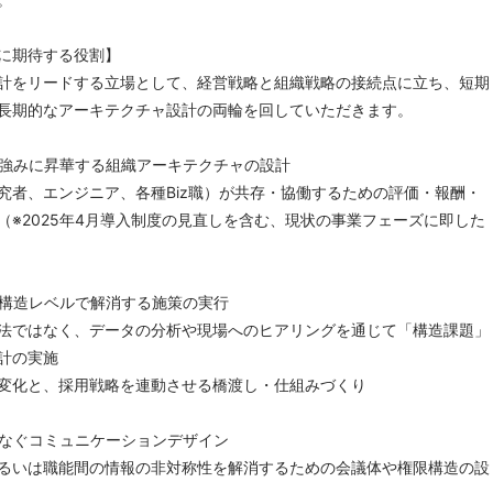
に期待する役割】
計をリードする立場として、経営戦略と組織戦略の接続点に立ち、短期
長期的なアーキテクチャ設計の両輪を回していただきます。
強みに昇華する組織アーキテクチャの設計
究者、エンジニア、各種Biz職）が共存・協働するための評価・報酬・
（※2025年4月導入制度の見直しを含む、現状の事業フェーズに即した
構造レベルで解消する施策の実行
法ではなく、データの分析や現場へのヒアリングを通じて「構造課題」
計の実施
変化と、採用戦略を連動させる橋渡し・仕組みづくり
なぐコミュニケーションデザイン
るいは職能間の情報の非対称性を解消するための会議体や権限構造の設