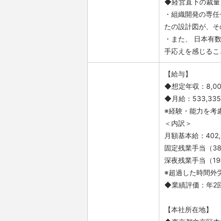
◆経営直下の裁量
・組織開発の専任
たの設計図が、そ
・また、 日本有
手応えを感じるこ
【給与】
◆想定年収：8,000
◆月給：533,33
※経験・能力を考
＜内訳＞
月額基本給：402,
固定残業手当（38時
深夜残業手当（19時
※超過した時間外
◆業績評価：年2
【本社所在地】