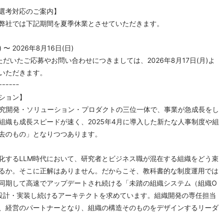
選考対応のご案内】
弊社では下記期間を夏季休業とさせていただきます。
 〜 2026年8月16日(日)
だいたご応募やお問い合わせにつきましては、2026年8月17日(月)よ
いただきます。
ｰｰｰｰｰｰ
ション】
、研究開発・ソリューション・プロダクトの三位一体で、事業が急成長をし
組織も成長スピードが速く、2025年4月に導入した新たな人事制度や組
去のもの」となりつつあります。
化するLLM時代において、研究者とビジネス職が混在する組織をどう束
るか。そこに正解はありません。だからこそ、教科書的な制度運用では
同期して高速でアップデートされ続ける「未踏の組織システム（組織O
設計・実装し続けるアーキテクトを求めています。組織開発の専任担当
、経営のパートナーとなり、組織の構造そのものをデザインするリーダ
。