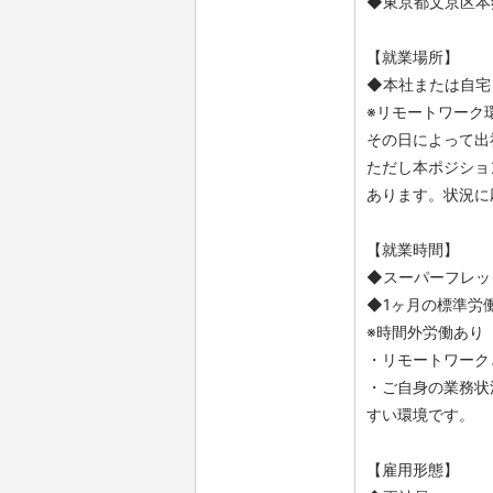
◆東京都文京区本郷3
【就業場所】
◆本社または自宅
※リモートワーク
その日によって出
ただし本ポジショ
あります。状況に
【就業時間】
◆スーパーフレック
◆1ヶ月の標準労
※時間外労働あり
・リモートワーク
・ご自身の業務状
すい環境です。
【雇用形態】