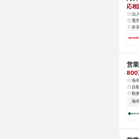
応相
法
電
奈
営業技
80
海
自
勤
海