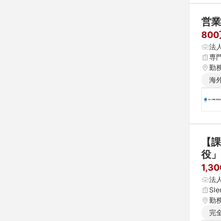
営業
800
法
専
勤
海
【課
役」
1,3
法
SI
勤
完