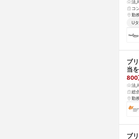
法
コ
勤
U
ブリ
当を
80
法
総
勤
ブリ