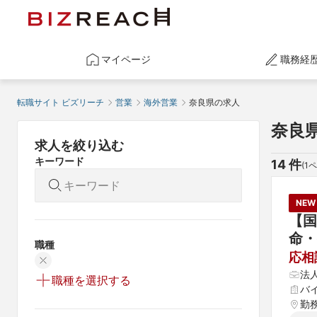
マイページ
職務経
転職サイト ビズリーチ
営業
海外営業
奈良県の求人
奈良
求人を絞り込む
キーワード
14
 件
(
1
ペ
NEW
【国
命・
職種
応相
法
職種を選択する
バ
勤