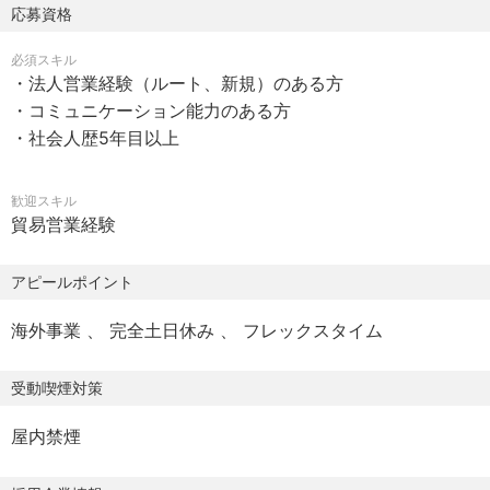
応募資格
・法人営業経験（ルート、新規）のある方
必須スキル
・コミュニケーション能力のある方
・法人営業経験（ルート、新規）のある方
・社会人歴5年目以上
・コミュニケーション能力のある方
・社会人歴5年目以上
※歓迎スキル：貿易営業経験
###選考フロー
歓迎スキル
貿易営業経験
・書類選考→面接（複数回）
アピールポイント
※選考期間：約1か月半～2ヵ月
海外事業
完全土日休み
フレックスタイム
### 配属先情報
受動喫煙対策
配属先については、これまでのご経験、適性、希望等を考
屋内禁煙
慮した上で、決定致します