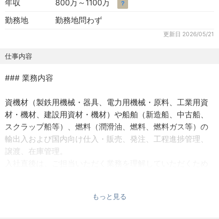
年収
800万～1100万
？
勤務地
勤務地問わず
更新日
2026/05/21
仕事内容
### 業務内容
資機材（製鉄用機械・器具、電力用機械・原料、工業用資
材・機材、建設用資材・機材）や船舶（新造船、中古船、
スクラップ船等）、燃料（潤滑油、燃料、燃料ガス等）の
輸出入および国内向け仕入・販売、発注、工程進捗管理、
譲渡、在庫管理。
入社直後は、ご担当いただく業務を理解していただくため
に、最初はデリバリーや事務処理なども担当していただく
可能性があります。
もっと見る
### 必要な能力経験