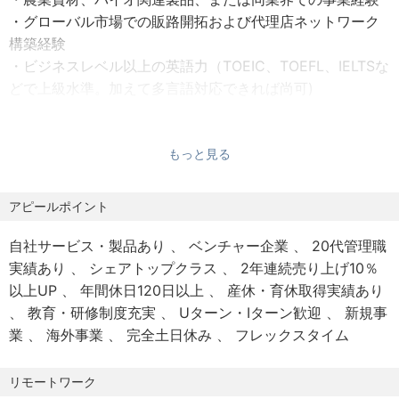
事業の立ち上げから拡大までをゼロから任され、海外市場
・グローバル市場での販路開拓および代理店ネットワーク
●社会保険
への進出も含めた実践的なスキルを習得できる
構築経験
・健康保険・厚生年金保険・雇用保険・労災保険
経営陣との連携を通じ、国内外での戦略的な意思決定に関
・ビジネスレベル以上の英語力（TOEIC、TOEFL、IELTSな
●福利厚生
与する経験を得られる
どで上級水準。加えて多言語対応できれば尚可)
‐ 交通費支給
最先端の技術を活用し、国内外の産地課題に対する具体的
・高いリーダーシップとチームビルディング能力
‐ 入社時有休付与（５日間/期限半年）
なソリューションを現場で実現できる
・日本語能力（グローバルに活躍しつつ、本社とも円滑に
‐ 健康診断
海外販路開拓やグローバル事業の立ち上げを主導し、国際
連携できるスキル）
もっと見る
- インフルエンザ予防注射費用補助
的なビジネススキルを磨くことができる
・ブラジル、トルコ、中国、いずれかの現地語学力
‐ モバイル・PC支給
アピールポイント
‐ オンライン研修の受講無料（会社指定）
歓迎スキル
農業、バイオテクノロジー、または関連分野での高度な専
‐ ２ヶ月に１回、産直プライム商品のお届け
自社サービス・製品あり
ベンチャー企業
20代管理職
門知識
●その他
実績あり
シェアトップクラス
2年連続売り上げ10％
海外駐在や現地法人設立、多国籍チームの管理経験
・リモート（月に2回〜4回程度の出張あり、月に3週間の
以上UP
年間休日120日以上
産休・育休取得実績あり
輸出実務を含む貿易事業の管理経験
海外出張となる時期も想定）
教育・研修制度充実
Uターン・Iターン歓迎
新規事
多国籍企業またはスタートアップでの経営または役員経験
●定年：60歳（65歳までの再雇用制度あり）
業
海外事業
完全土日休み
フレックスタイム
海外政府機関や国際的な農業政策に関する知識
リモートワーク