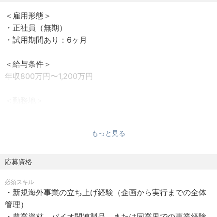
グローバル事業部の立ち上げ
＜雇用形態＞
現地チームや関係者との連携体制の整備
・正社員（無期）
・ステークホルダーマネジメント
・試用期間あり：6ヶ月
海外政府機関、農業関連機関、規制当局との関係構築
投資家や経営陣への報告とコミュニケーション
＜給与条件＞
・財務および収益管理
年収800万円〜1,200万円
海外事業のP/L管理および収益性向上の実現
＜勤務地＞
＜担当する国＞
・自宅
適正を踏まえて以下のいずれかの国を担当していただきま
リモート（月に2回〜4回程度の出張あり、月に3週間の海
す
もっと見る
外出張となる時期も想定）
・ブラジル
・トルコ
＜休日・休暇＞
応募資格
・中国
・完全週休2日制（土・日）
必須スキル
・祝日
＜この仕事を通じて得られること＞
・新規海外事業の立ち上げ経験（企画から実行までの全体
・有給休暇
農業と地域課題の解決に取り組みながら、グローバルな視
管理）
・慶弔休暇
点で社会に貢献する経験を得られる
・農業資材、バイオ関連製品、または同業界での事業経験