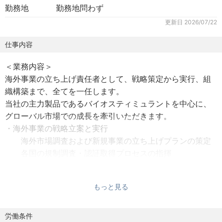
勤務地
勤務地問わず
更新日
2026/07/22
仕事内容
＜業務内容＞
海外事業の立ち上げ責任者として、戦略策定から実行、組
織構築まで、全てを一任します。
当社の主力製品であるバイオスティミュラントを中心に、
グローバル市場での成長を牽引いただきます。
・海外事業の戦略立案と実行
海外市場調査および新規事業の立ち上げプランの策定
各国の規制調査・認証取得プロセスの指揮
貿易実務の管理
・販路開拓・市場参入
もっと見る
パートナー企業・代理店の選定、交渉、契約締結
現地の販売チャネルの構築と運営
・組織構築とマネジメント
労働条件