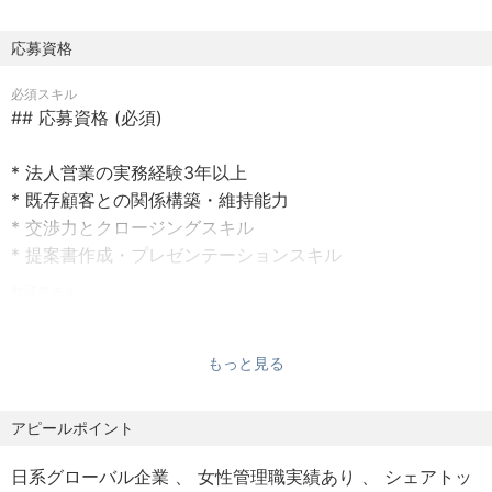
を解決し、当社の事業拡大に貢献いただける即戦力となる
国内営業担当者を募集いたします。市場の変化に柔軟に対
応募資格
応し、自らの営業スキルと経験を存分に発揮して、当社の
必須スキル
未来を共に創造していただける方を心よりお待ちしており
## 応募資格 (必須)
ます。
* 法人営業の実務経験3年以上
## 役割と期待内容
* 既存顧客との関係構築・維持能力
* 交渉力とクロージングスキル
ブリキ製品（鋼板）の国内トレーディング・営業担当とし
* 提案書作成・プレゼンテーションスキル
て、既存顧客への深耕営業と新規顧客開拓を推進していた
だきます。取引先は日本全国に存在するため、外出/国内出
歓迎スキル
## 応募資格 (歓迎)
張も多く、またオーナー系企業の社長とも面談、交渉を実
施することから、物怖じせず積極的に業務に取り組める人
もっと見る
* 鉄鋼または金属業界での営業経験
材を求めており、これまでの経験・知見を活かし、早期に
* 新規顧客開拓における具体的な実績
事業貢献を果たすことを期待しています。特に、市場の変
* 提案書作成・プレゼンテーションスキル
アピールポイント
化を的確に捉え、顧客ニーズに応じた最適な提案を行うこ
* 市場動向を分析し戦略に活かせる能力
とで、当社の競争力維持・向上させ、客との強固な信頼関
日系グローバル企業
女性管理職実績あり
シェアトッ
* チームでの協業を通じた業務推進経験
係を構築し、長期的なパートナーシップを築きながら、売