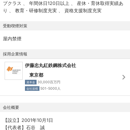
プクラス
年間休日120日以上
産休・育休取得実績あ
* 納期管理・在庫管理に関する基礎知識
上目標達成に粘り強く取り組んでいただきたいと考えてい
り
教育・研修制度充実
資格支援制度充実
ます。
## 求める人材像
受動喫煙対策
* 新規顧客の開拓、ニーズヒアリングと提案活動
自ら課題を見つけ、解決に向けて主体的に行動し、目標達
* ブリキ製品（鋼板）の国内既存顧客への深耕営業
成まで粘り強く取り組める方を歓迎します。特に、ブリキ
屋内禁煙
* 顧客課題に対するソリューション提案と契約締結
製品（鋼板）の国内トレーディング・営業において、即戦
* 売上目標達成に向けた営業戦略の立案と実行
力として市場の変化に柔軟に対応し、競争力向上に貢献で
採用企業情報
* 市場動向の調査・分析に基づく販売戦略の策定
きる方を求めています。顧客との深い信頼関係を構築し、
* 受発注管理、納期調整、在庫管理などのトレーディング
長期的なパートナーシップを築くことで、事業の成長を共
伊藤忠丸紅鉄鋼株式会社
業務
に牽引していただきたいと考えています。社内外の多様な
東京都
* 社内関連部署（財務・経理・物流等）との連携と調整業
関係者と円滑なコミュニケーションを図り、チームとして
30,000百万円
資本金
務
最大の成果を追求できる方を歓迎します。常に学び、自己
501-5000人
会社規模
成長を追求する意欲のある方をお待ちしています。
会社概要
【設立】2001年10月1日
【代表者】石谷 誠