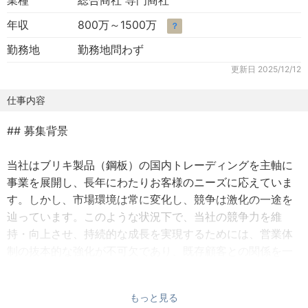
業種
総合商社 専門商社
年収
800万～1500万
？
勤務地
勤務地問わず
更新日
2025/12/12
仕事内容
## 募集背景
当社はブリキ製品（鋼板）の国内トレーディングを主軸に
事業を展開し、長年にわたりお客様のニーズに応えていま
す。しかし、市場環境は常に変化し、競争は激化の一途を
辿っています。このような状況下で、当社の競争力を維
持・向上させ、持続的な成長を実現するためには、営業体
制の抜本的な強化が不可欠であり、既存顧客との関係を一
層深耕し、強固なパートナーシップを築きながら、同時に
新たな市場機会を発見し、新規顧客開拓を積極的に推進し
もっと見る
ていくことが喫緊の課題です。そこで今回、これらの課題