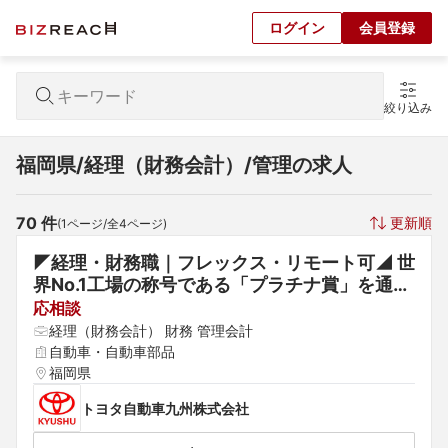
ログイン
会員登録
絞り込み
福岡県/経理（財務会計）/管理の求人
70
 件
更新順
(
1
ページ/全
4
ページ)
◤経理・財務職｜フレックス・リモート可◢ 世
界No.1工場の称号である「プラチナ賞」を通算
6回受賞◆UIJターン歓迎（各種補助有り）
応相談
経理（財務会計） 財務 管理会計
自動車・自動車部品
福岡県
トヨタ自動車九州株式会社