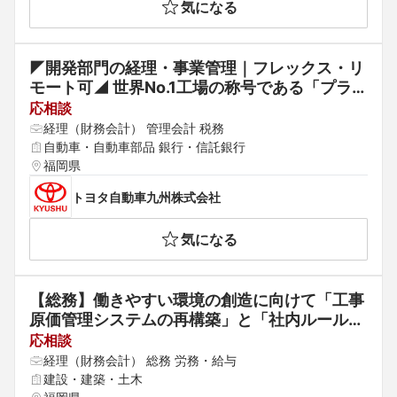
気になる
◤開発部門の経理・事業管理｜フレックス・リ
モート可◢ 世界No.1工場の称号である「プラチ
ナ賞」を通算6回受賞◆UIJターン歓迎（各種
応相談
補助有り）
経理（財務会計） 管理会計 税務
自動車・自動車部品 銀行・信託銀行
福岡県
トヨタ自動車九州株式会社
気になる
【総務】働きやすい環境の創造に向けて「工事
原価管理システムの再構築」と「社内ルールの
明文化および整備」などの社内DX推進をお任
応相談
せいたします！「技術で昇華した真心」を顧客
経理（財務会計） 総務 労務・給与
に届けて122年。堅実な成長を続ける老舗総合
建設・建築・土木