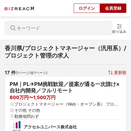
ログイン
会員登録
絞り込み
香川県/プロジェクトマネージャー（汎用系）/
プロジェクト管理の求人
17
 件
更新順
(
1
ページ/全
1
ページ)
PM｜PL→PM挑戦歓迎／提案が通る一次請け×
自社内開発／フルリモート
800万円〜1,500万円
プロジェクトマネージャー（Web・オープン系） プロジ
ェクトマネージャー（汎用系） プロジェクトマネージャ
その他 その他
ー（制御・組み込み系）
勤務地問わず
アクセルユニバース株式会社