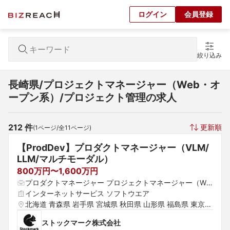
ログイン
会員登録
絞り込み
長崎県/プロジェクトマネージャー（Web・オ
ープン系）/プロジェクト管理の求人
212
 件
更新順
(
1
ページ/全
11
ページ)
【ProdDev】プロダクトマネージャー（VLM/
LLM/マルチモーダル）
800万円〜1,600万円
プロダクトマネージャー プロジェクトマネージャー（We
b・オープン系） プロジェクトリーダー（Web・オープン
インターネットサービス ソフトウエア
系）
北海道 青森県 岩手県 宮城県 秋田県 山形県 福島県 東京都 
神奈川県 埼玉県 千葉県 茨城県 群馬県 栃木県 愛知県 静岡
ストックマーク株式会社
県 岐阜県 三重県 山梨県 新潟県 富山県 石川県 福井県 長