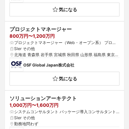
野県 大阪府 京都府 兵庫県 滋賀県 奈良県 和歌山県 鳥取県 
気になる
島根県 岡山県 広島県 山口県 徳島県 香川県 愛媛県 高知県 
福岡県 佐賀県 長崎県 熊本県 大分県 宮崎県 鹿児島県 沖縄
県
プロジェクトマネージャー
800万円〜1,200万円
プロジェクトマネージャー（Web・オープン系） プロジ
ェクトリーダー（Web・オープン系） Webプロデューサ
SIer その他
ー・ディレクター
北海道 青森県 岩手県 宮城県 秋田県 山形県 福島県 東京都 
神奈川県 埼玉県 千葉県 茨城県 群馬県 栃木県 愛知県 静岡
OSF Global Japan株式会社
県 岐阜県 三重県 山梨県 新潟県 富山県 石川県 福井県 長
野県 大阪府 京都府 兵庫県 滋賀県 奈良県 和歌山県 鳥取県 
気になる
島根県 岡山県 広島県 山口県 徳島県 香川県 愛媛県 高知県 
福岡県 佐賀県 長崎県 熊本県 大分県 宮崎県 鹿児島県 沖縄
県
ソリューションアーキテクト
1,000万円〜1,600万円
システムコンサルタント パッケージ導入コンサルタント
 プロジェクトマネージャー（Web・オープン系）
SIer その他
勤務地問わず