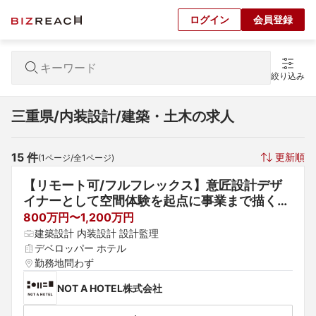
ログイン
会員登録
絞り込み
三重県/内装設計/建築・土木の求人
15
 件
更新順
(
1
ページ/全
1
ページ)
【リモート可/フルフレックス】意匠設計デザ
イナーとして空間体験を起点に事業まで描く｜
自社設計プロジェクト多数
800万円〜1,200万円
建築設計 内装設計 設計監理
デベロッパー ホテル
勤務地問わず
NOT A HOTEL株式会社