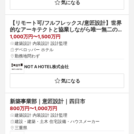
気になる
【リモート可/フルフレックス/意匠設計】世界
的なアーキテクトと協業しながら唯一無二の建
築を生み出すデザイナー
1,000万円〜1,500万円
建築設計 内装設計 設計監理
デベロッパー ホテル
勤務地問わず
NOT A HOTEL株式会社
気になる
新築事業部｜意匠設計｜四日市
800万円〜1,000万円
建築設計 内装設計 設計監理
建設・建築・土木 住宅設備・ハウスメーカー
三重県