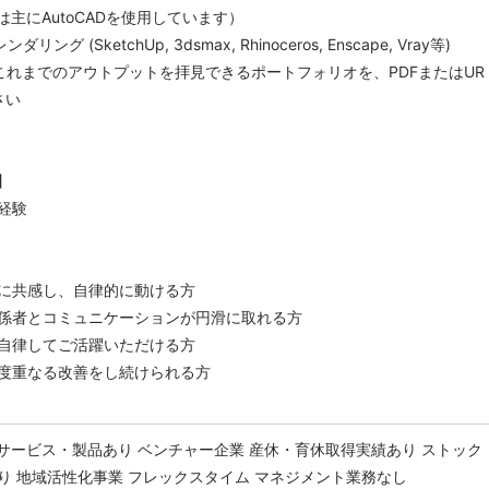
では主にAutoCADを使用しています）
グ (SketchUp, 3dsmax, Rhinoceros, Enscape, Vray等)
れまでのアウトプットを拝見できるポートフォリオを、PDFまたはUR
さい
】
経験
に共感し、自律的に動ける方
係者とコミュニケーションが円滑に取れる方
自律してご活躍いただける方
度重なる改善をし続けられる方
サービス・製品あり
ベンチャー企業
産休・育休取得実績あり
ストック
り
地域活性化事業
フレックスタイム
マネジメント業務なし