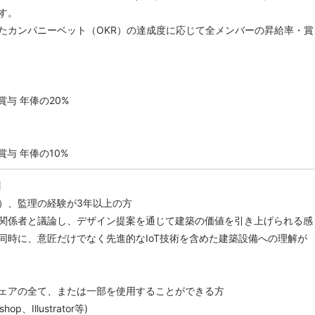
す。
たカンパニーベット（OKR）の達成度に応じて全メンバーの昇給率・賞
 賞与 年俸の20%
 賞与 年俸の10%
】
）、監理の経験が3年以上の方
関係者と議論し、デザイン提案を通じて建築の価値を引き上げられる感
同時に、意匠だけでなく先進的なIoT技術を含めた建築設備への理解が
ェアの全て、または一部を使用することができる方
hop、Illustrator等)