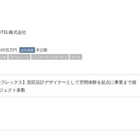
HOTEL株式会社
,300百万円
非公開
会社規模
土木
デベロッパー
インターネットサービス
ホテル
ルフレックス】意匠設計デザイナーとして空間体験を起点に事業まで描
ジェクト多数