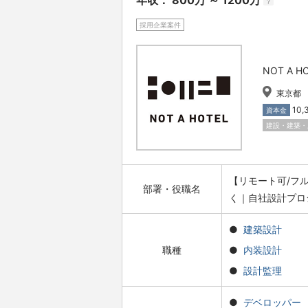
年収： 800万 ～ 1200万
?
採用企業案件
NOT A 
東京都
10
資本金
建設・建築・
【リモート可/フ
部署・役職名
く｜自社設計プロ
建築設計
職種
内装設計
設計監理
デベロッパー