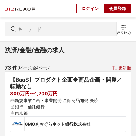
ログイン
会員登録
絞り込み
決済/金融/金融の求人
73
 件
更新順
(
1
ページ/全
4
ページ)
【BaaS】プロダクト企画◆商品企画・開発／
転勤なし
800万円〜1,200万円
新規事業企画・事業開発 金融商品開発 決済
銀行・信託銀行
東京都
GMOあおぞらネット銀行株式会社