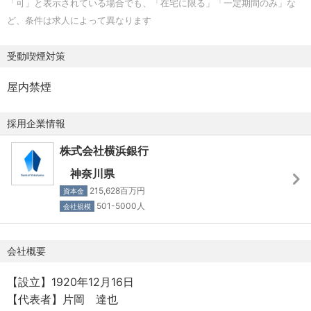
「可」と表示されている場合でも、「在宅に限る」「一定期間のみ」な
ど、条件は求人によって異なります
【加入保険】
健康保険・厚生年金・雇用保険・労災保険
受動喫煙対策
【受動喫煙対策 】
屋内禁煙
事業所敷地内完全禁煙
採用企業情報
【備考】
従事すべき業務の変更の範囲：銀行業務(窓口関連業務・渉
株式会社横浜銀行
外業務・ロビー業務・店頭事務・渉外事務・派出業務・電
神奈川県
話交換業務・本部業務・検印業務・その他付随業務)・関連
215,628百万円
資本金
会社業務・出向先業務
501-5000人
会社規模
就業場所の変更の範囲：株式会社横浜銀行、関連会社およ
び出向先(テレワークをおこなう場所を含む）
会社概要
【設立】1920年12月16日
【代表者】片岡 達也