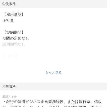
客の決済ニーズは多様化・高度化しています。このような
労働条件
環境下において、地域に密着した金融グループとして、お
【雇用形態】
客さまに選ばれ続ける最適な決済サービスを提供し続ける
正社員
ことが不可欠です。本ポジションでは、この変革期におい
て、新しい決済体験の創出をリードし、当行の競争力を強
【契約期間】
化する即戦力の人財を募集します。
期間の定めなし
試用期間なし
【具体的な業務内容】
1. 【全体戦略の立案】決済・キャッシュレス領域における
【 給与】
中長期的な全体戦略・基本方針の企画立案。
応相談
2. 【個人向けクレジットカード事業の推進】基本方針に基
賞与：年2回（6月、12月）
づいた各種施策の企画立案および利用促進。
もっと見る
給与詳細は、当行の規定に従い決定します。
3. 【新規プロダクトの企画・開発】キャッシュレスや決済
基盤に関する新商品・新サービスについて、技術革新や規
【勤務地】
応募資格
制緩和、新たなビジネススキームに対応した企画・システ
220-8612 神奈川県 横浜市 西区みなとみらい3丁目1番1号
ム開発・システムインフラ構築。
必須スキル
勤務地詳細：当行本店ビル
銀行が持つ強固な顧客基盤と、口座の動きや融資情報など
・銀行の決済ビジネス企画業務経験、または銀行系、信販
最寄駅：各線／桜木町駅
の多様なデータを活用し、他社にはない独自の価値を持つ