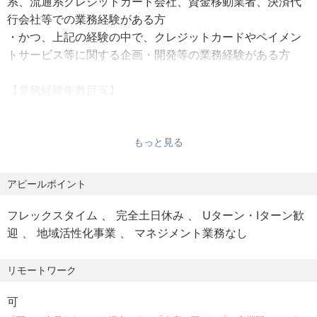
系、流通系クレジットカード会社、資金移動業者、決済代
サービスの創出を主導します。
行会社等での業務経験がある方
【勤務時間】
・かつ、上記の経験の中で、クレジットカードやペイメン
8：40～17：10（所定労働時間7時間30分、休憩時間60
【ポジションの魅力】
トサービス等に関する企画・開発等の業務経験がある方
分）
・戦略から実行まで一貫して携わる裁量：決済ビジネスの
※フレックスタイム制導入しているため、始業および終業の
全体像を俯瞰し、戦略の策定から具体的なプロダクトのロ
【業務経験年数目安】
時刻は労働者の決定に委ねる。ただし、フレキシブルタイ
ーンチまで、全工程に当事者として深く関与できます。自
5年以上
ムは6：00 から22：00
身のアイデアが形になり、地域社会や数百万人の顧客の生
【人物像】
活を豊かにする大きな手応えを感じられます。
もっと見る
【休日】
・戦略的・論理的思考の素養があり、企画にまとめる文章
・「銀行ならでは」のユニークな企画機会：銀行が持つ強
土日、祝日、年末年始（12/31～1/3）
構成力があること
固な顧客基盤と、口座情報や融資情報といった膨大なデー
アピールポイント
有給休暇（勤続年数に応じ15～20日付与。ただし初年度は
・お客さまや社内メンバーと良好な関係を構築できるコミ
タを活用できるため、一般的なカード会社では実現し得な
入行月による）
ュニケーション能力
い、深くパーソナライズされた決済サービスの企画開発が
フレックスタイム
完全土日休み
Uターン・Iターン歓
可能です。
迎
地域活性化事業
マネジメント業務なし
【福利厚生】
家賃補給金、住宅補給金制度
リモートワーク
育児休業および育児休業者向け復職支援カリキュラム・介
護休業・持株会・各種資格取得者に対する支援金給付制度
可
等