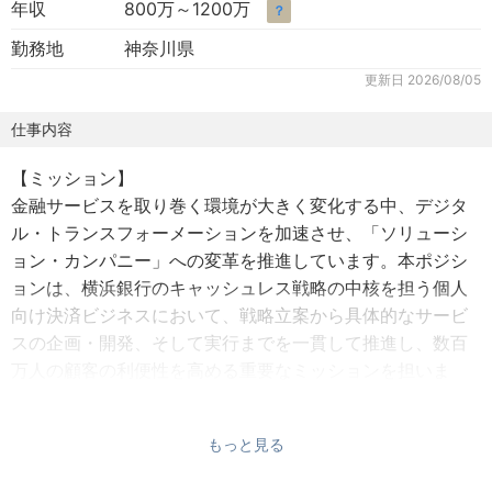
年収
800万～1200万
？
勤務地
神奈川県
更新日
2026/08/05
仕事内容
【ミッション】
金融サービスを取り巻く環境が大きく変化する中、デジタ
ル・トランスフォーメーションを加速させ、「ソリューシ
ョン・カンパニー」への変革を推進しています。本ポジシ
ョンは、横浜銀行のキャッシュレス戦略の中核を担う個人
向け決済ビジネスにおいて、戦略立案から具体的なサービ
スの企画・開発、そして実行までを一貫して推進し、数百
万人の顧客の利便性を高める重要なミッションを担いま
す。
もっと見る
【採用背景】
デジタル技術の進化とキャッシュレス化の加速に伴い、顧