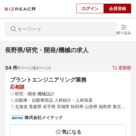
ログイン
会員登録
絞り込み
長野県/研究・開発/機械の求人
34
 件
更新順
(
1
ページ/全
2
ページ)
プラントエンジニアリング業務
応相談
研究・開発 機械設計
自動車・自動車部品 人材紹介・人材派遣
北海道 青森県 岩手県 宮城県 秋田県 山形県 福島県 東京都 
神奈川県 埼玉県 千葉県 茨城県 群馬県 栃木県 愛知県 静岡
株式会社メイテック
県 岐阜県 三重県 山梨県 新潟県 石川県 福井県 長野県 大
阪府 京都府 兵庫県 滋賀県 奈良県 和歌山県 鳥取県 島根県 
気になる
岡山県 広島県 山口県 徳島県 香川県 愛媛県 高知県 福岡県 