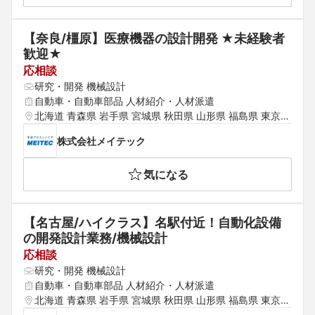
佐賀県 長崎県 熊本県 大分県 宮崎県 鹿児島県
【奈良/橿原】医療機器の設計開発 ★未経験者
歓迎★
応相談
研究・開発 機械設計
自動車・自動車部品 人材紹介・人材派遣
北海道 青森県 岩手県 宮城県 秋田県 山形県 福島県 東京都 
神奈川県 埼玉県 千葉県 茨城県 群馬県 栃木県 愛知県 静岡
株式会社メイテック
県 岐阜県 三重県 山梨県 新潟県 石川県 福井県 長野県 大
阪府 京都府 兵庫県 滋賀県 奈良県 和歌山県 鳥取県 島根県 
気になる
岡山県 広島県 山口県 徳島県 香川県 愛媛県 高知県 福岡県 
佐賀県 長崎県 熊本県 大分県 宮崎県 鹿児島県
【名古屋/ハイクラス】名駅付近！自動化設備
の開発設計業務/機械設計
応相談
研究・開発 機械設計
自動車・自動車部品 人材紹介・人材派遣
北海道 青森県 岩手県 宮城県 秋田県 山形県 福島県 東京都 
神奈川県 埼玉県 千葉県 茨城県 群馬県 栃木県 愛知県 静岡