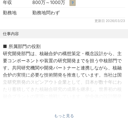
年収
800万～1000万
？
勤務地
勤務地問わず
更新日
2026/03/23
仕事内容
■ 所属部門の役割
研究開発部門は、核融合炉の構想策定・概念設計から、主
要コンポーネントや装置の研究開発までを担う中核部門で
す。共同研究機関や開発パートナーと連携しながら、核融
合炉の実現に必要な技術開発を推進しています。当社は国
立研究所発のスピンアウト企業として、日本が数十年にわ
たり蓄積してきた核融合研究の成果を継承し、世界初の核
融合プラントの実現に挑戦しています。炉全体の設計開発
力に加え、超伝導などの先端要素技術が高く評価されてお
り、文部科学省から約20億円の支援を受け、研究開発を加
もっと見る
速しています。