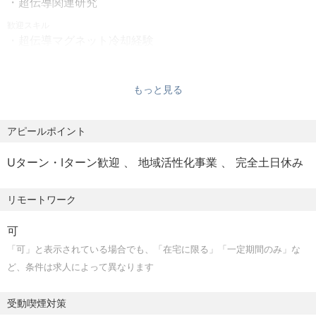
・超伝導関連研究
・超伝導マグネットチームとの緊密な連携による横断的な
歓迎スキル
技術習得
・超伝導マグネット冷却経験
・実機スケール開発に近い環境で成果がダイレクトに反映
・ヘリウム冷却システム設計経験
される
・クライオスタット設計経験
・小規模組織ならではの裁量と柔軟な技術判断ができる環
もっと見る
・核融合・加速器関連装置の経験
境
・熱流体シミュレーション経験
・低温計測・センサー開発経験
アピールポイント
・極低温実験設備の設計・運用経験
Uターン・Iターン歓迎
地域活性化事業
完全土日休み
■求める人物像
・核融合技術の研究開発に関心があり、社会実装までのプ
リモートワーク
ロセスを楽しみながら取り組める方
・正解のない課題に対して、論理的思考と仮説検証を通じ
可
て解決策を導き出せる方
「可」と表示されている場合でも、「在宅に限る」「一定期間のみ」な
・周囲のメンバーと連携しながら、業務を推進できる方
ど、条件は求人によって異なります
受動喫煙対策