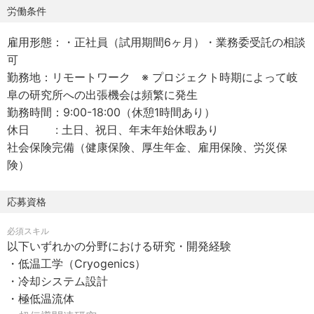
■ 主要業務
労働条件
「ヘリカル式」核融合炉の超伝導マグネット向け極低温冷
雇用形態：・正社員（試用期間6ヶ月）・業務委受託の相談
却システムの研究開発を担っていただきます。
可
勤務地：リモートワーク ※ プロジェクト時期によって岐
・超伝導マグネット向け極低温冷却システムの設計・評価
阜の研究所への出張機会は頻繁に発生
・熱負荷解析・断熱を含む熱設計の検討
勤務時間：9:00-18:00（休憩1時間あり）
・超伝導コイルの冷却方式設計、クエンチ時熱挙動解析、
休日 : 土日、祝日、年末年始休暇あり
温度安定性評価
社会保険完備（健康保険、厚生年金、雇用保険、労災保
・クライオスタットを含む極低温試験設備の設計・構築・
険）
運用
・温度計測・センサーシステムの設計
・熱解析・極低温流体解析による冷却性能評価・システム
応募資格
最適化
必須スキル
・研究開発チーム間の技術連携およびプロジェクト推進
以下いずれかの分野における研究・開発経験
・低温工学（Cryogenics）
■本ポジションの魅力
・冷却システム設計
・極低温・冷却という希少な専門領域を核融合開発で存分
・極低温流体
に活かせる