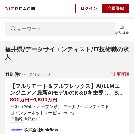
ログイン
会員登録
絞り込み
福井県/データサイエンティスト/IT技術職の求
人
118
 件
更新順
(
1
ページ/全
6
ページ)
【フルリモート＆フルフレックス】AI/LLMエ
ンジニア／最新AIモデルのR＆Dを主導し、Saa
Sプロダクトに活かしてくれる方を募集！
800万円〜1,600万円
SE（Web・オープン系） データサイエンティスト
インターネットサービス その他
勤務地問わず
株式会社kickflow