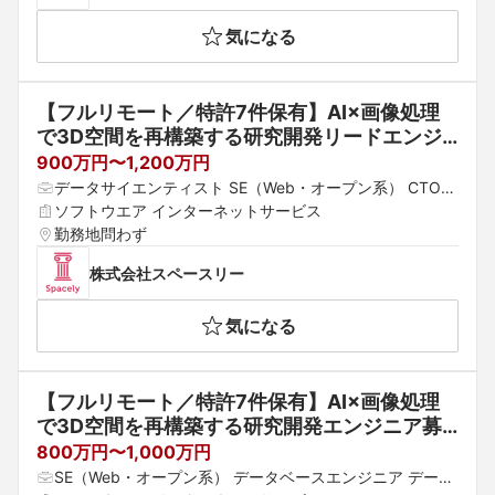
気になる
【フルリモート／特許7件保有】AI×画像処理
で3D空間を再構築する研究開発リードエンジ
ニアを募集
900万円〜1,200万円
データサイエンティスト SE（Web・オープン系） CTO・
CIO
ソフトウエア インターネットサービス
勤務地問わず
株式会社スペースリー
気になる
【フルリモート／特許7件保有】AI×画像処理
で3D空間を再構築する研究開発エンジニア募
集
800万円〜1,000万円
SE（Web・オープン系） データベースエンジニア データ