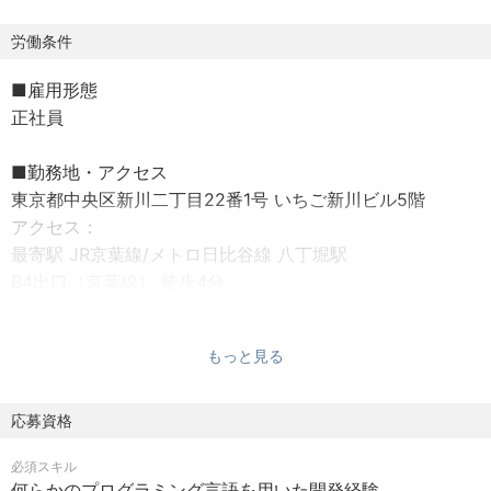
ましたが、それだけでは限界があります。
ZenmuTech は、こうした課題に対し、データを分散・無意
労働条件
味化するという新しい発想の秘密分散・秘密計算技術で正
■雇用形態
面から挑んでいます。
正社員
データを 「盗まれないようにする」のではなく、 「盗まれ
ても意味がない状態をつくる」 というアプローチによっ
■勤務地・アクセス
て、 セキュリティとデータ利活用を両立する社会の実現を
東京都中央区新川二丁目22番1号 いちご新川ビル5階
目指しています。
アクセス：
また、2014 年の設立以来、 国立研究開発法人産業技術総
最寄駅 JR京葉線/メトロ日比谷線 八丁堀駅​
合研究所(産総研)との共同研究で世界的な成果をあげ、 国
B4出口（京葉線） 徒歩4分​
際学会で最優秀論文賞も受賞するなど、 研究レベルにとど
A1出口（日比谷線）徒歩7分​
まらない圧倒的な技術力を誇っています。
※茅場町駅からは10分強​
現在は、その技術を社会実装・事業化し、 実際に選ばれ、
もっと見る
使われるプロダクトとして提供しています。
■待遇・福利厚生
・社会保険完備
応募資格
■ビジョン
・交通費支給あり(上限:5万円)
「データはもっと自由になれる」
必須スキル
・テレワーク・在宅勤務あり
私たちは、従来の 「防ぐ」 セキュリティの枠を超え、 デ
何らかのプログラミング言語を用いた開発経験