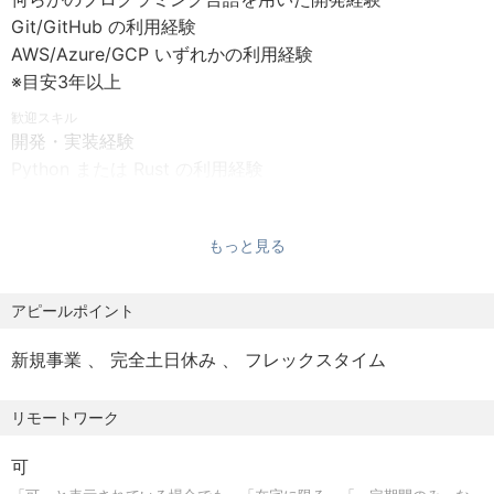
・在宅勤務手当の支給あり (手当金額など: 3,000円 )
ータを分散・無意味化することで漏洩リスクを根本から解
Git/GitHub の利用経験
・服装自由
消する新発想のセキュリティを社会に届けています。
AWS/Azure/GCP いずれかの利用経験
・健康診断
秘密分散・秘密計算技術により、 データを秘匿化したまま
※目安3年以上
・インフルエンザ予防接種補助金あり
解析・活用することを可能にし、AI・ビッグデータ時代に
・慶弔祝金(結婚祝金、出産祝金、弔慰金)
歓迎スキル
おいても、 企業や社会が安心してデータを使える未来を創
開発・実装経験
ります。
Python または Rust の利用経験
■休日・休暇
テクノロジーの力で企業や人の活動を縛ってきたセキュリ
Docker を用いた環境構築や REST API 設計・実装経験
完全週休2日制 (土・日・祝)
ティの壁を取り払い、働き方やビジネス、社会のあり方そ
RDB やネットワークプログラミングの基礎知識
年次有給休暇→入社3ヶ月後3日付与、入社6ヶ月後に7日付
のものを前進させていくこと、 安心してデータを活用でき
もっと見る
アジャイル開発、チケット駆動、TDD の経験
与
る未来を創っていくことを目指しています。
技術理解・キャッチアップカ
夏季休暇3日 (7月~9月まで)
暗号理論の基礎知識
アピールポイント
年末年始休暇→6日 (12/29~1/3まで)
■主なソリューション
英語の技術ドキュメントや論文を読み、 実装に落とし込め
産前・産後休暇
情報漏洩対策ソリューション: ZENMU Virtual Drive (ZVD)
新規事業
完全土日休み
フレックスタイム
る力
育児休暇
データを無意味化することで、 PC を安全で快適に利用で
データサイエンスや数学的素養
介護休暇 他
きるようにするセキュリティソフトウェアです。
リモートワーク
リフレッシュ休暇制度あり(勤続5年ごとに特別休暇付与)
ZENMU Virtual Drive はその課題に真正面から向き合い、
年間休日 120日以上
「使いやすさ」と「強固なセキュリティ」の両立を実現し
■こんな方に向いています
可
てきました。
仕様・設計・実装を自分の頭で考え、主体的に判断したい