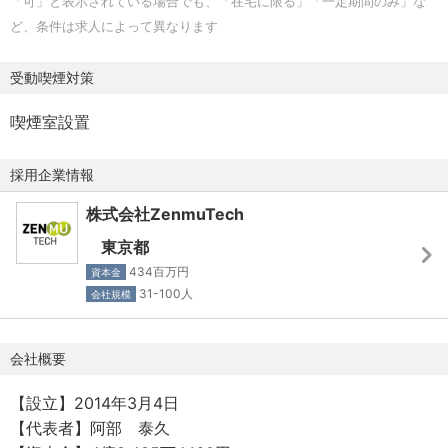
「可」と表示されている場合でも、「在宅に限る」「一定期間のみ」な
その結果、直近3年間でライセンス数は約9.5倍 (10,405
方
ど、条件は求人によって異なります
99,317) に拡大し、解約率 は約 1.1%という高い継続利用率
チーム開発やプロセス改善に積極的に関わりたい方
を維持しています。
新しい技術を学ぶ意欲がある方
受動喫煙対策
積極的にコミュニケーションを取りながら、 成果を出した
■秘密分散ソフトウエア開発キット: ZENMU Engine
い方
喫煙室設置
秘密分散技術をプロダクトやアプリケーションに組み込む
ためのソフトウェア開発キットです。
採用企業情報
監視カメラやドローンなどの 「データを守ること」が前提
株式会社ZenmuTech
条件となる領域において、暗号化とは異なる新しいセキュ
リティの選択肢を提供しています。
東京都
車載データ、 映像データ、 エッジデバイス領域など、 今
434百万円
資本金
後さらなる拡大が見込まれる巨大市場を背景に、これから
31-100人
会社規模
本格的に社会実装・事業拡大を進めていくフェーズにある
プロダクトです。
会社概要
■市場例:
【設立】2014年3月4日
車載データ保護管理 (スマートキー等): 約 319億ドル
【代表者】阿部 泰久
(2030年/世界)