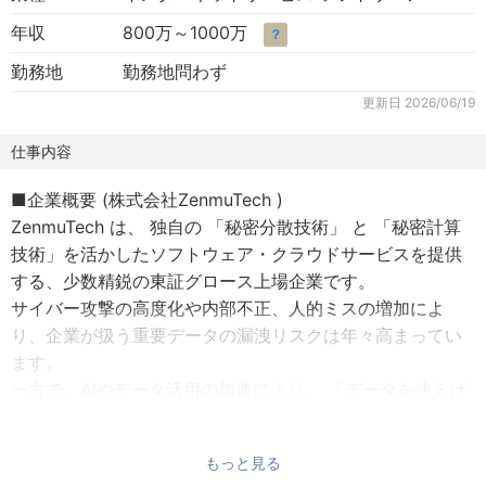
年収
800万～1000万
？
勤務地
勤務地問わず
更新日
2026/06/19
仕事内容
■企業概要 (株式会社ZenmuTech )
ZenmuTech は、 独自の 「秘密分散技術」 と 「秘密計算
技術」を活かしたソフトウェア・クラウドサービスを提供
する、少数精鋭の東証グロース上場企業です。
サイバー攻撃の高度化や内部不正、人的ミスの増加によ
り、企業が扱う重要データの漏洩リスクは年々高まってい
ます。
一方で、AIやデータ活用の加速により、 「データを使えば
使うほどリスクが高まる」 という構造的な矛盾を、多くの
企業が抱えるようになりました。
もっと見る
従来のセキュリティ対策は「守ること」に主眼を置いてき