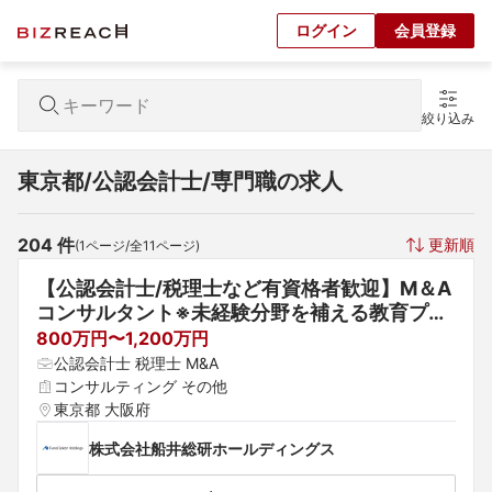
ログイン
会員登録
絞り込み
東京都/公認会計士/専門職の求人
204
 件
更新順
(
1
ページ/全
11
ページ)
【公認会計士/税理士など有資格者歓迎】M＆A
コンサルタント※未経験分野を補える教育プロ
グラム充実｜専門職で培ったスキルとご経験を
800万円〜1,200万円
活かして活躍できます＜日本一自由なコンサル
公認会計士 税理士 M&A
企業を掲げる東証プライム上場企業＞
コンサルティング その他
東京都 大阪府
株式会社船井総研ホールディングス