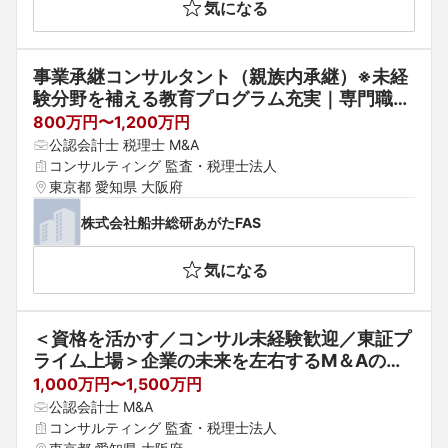
気になる
事業承継コンサルタント（親族内承継）※未経
験分野を補える教育プログラム充実｜専門職で
培ったスキルとご経験を活かして活躍できます
800万円〜1,200万円
＜日本一自由なコンサル企業を掲げる東証プラ
公認会計士 税理士 M&A
イム上場企業＞　※有資格者歓迎【船井総研グ
コンサルティング 監査・税理士法人
ループ】
東京都 愛知県 大阪府
株式会社船井総研あがたFAS
気になる
＜資格を活かす／コンサル未経験歓迎／東証プ
ライム上場＞企業の未来を左右するM＆Aの専
門家へ。財務のプロとして経営判断を支える、
1,000万円〜1,500万円
デューデリジェンス・コンサルタント【船井総
公認会計士 M&A
研グループ】
コンサルティング 監査・税理士法人