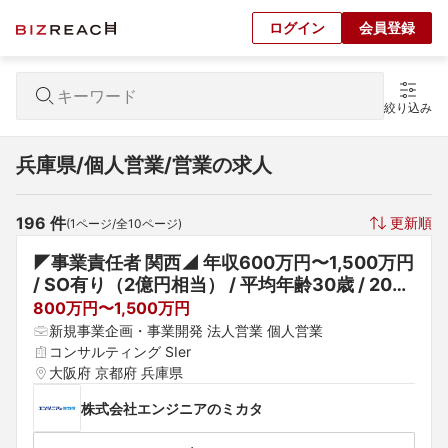
ログイン
会員登録
絞り込み
兵庫県/個人営業/営業の求人
196
 件
更新順
(
1
ページ/全
10
ページ)
◤事業責任者 関西◢ 年収600万円〜1,500万円 
/ SO有り（2億円相当） / 平均年齢30歳 / 20－
30代活躍中 / 積極採用中
800万円〜1,500万円
新規事業企画・事業開発 法人営業 個人営業
コンサルティング SIer
大阪府 京都府 兵庫県
株式会社エンジニアのミカタ