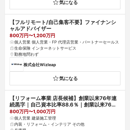
気になる
【フルリモート/自己集客不要】ファイナンシ
ャルアドバイザー
800万円〜1,200万円
個人営業 個人営業・FP 代理店営業・パートナーセールス
生命保険 インターネットサービス
勤務地問わず
株式会社Wizleap
気になる
【リフォーム事業 店長候補】創業以来76年連
続黒字｜自己資本比率88.6％｜創業以来76年
連続黒字｜健康経営優良法人認定｜おもてなし
800万円〜1,000万円
経営企業選選出
個人営業 建築施工管理
内装・リフォーム・インテリア その他