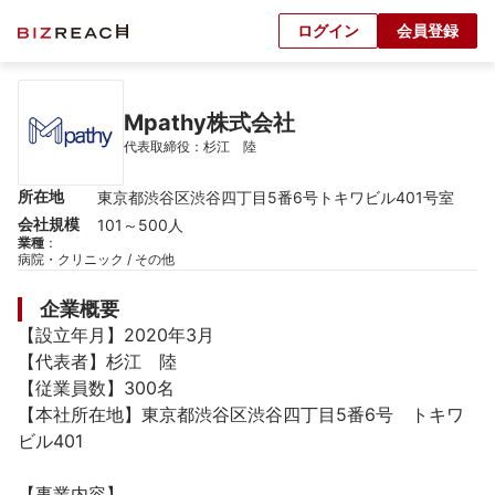
ログイン
会員登録
Mpathy株式会社
代表取締役：杉江　陸
所在地
東京都渋谷区渋谷四丁目5番6号トキワビル401号室
会社規模
101～500人
業種
：
病院・クリニック / その他
企業概要
【設立年月】2020年3月

【代表者】杉江　陸

【従業員数】300名

【本社所在地】東京都渋谷区渋谷四丁目5番6号　トキワ
ビル401

【事業内容】
