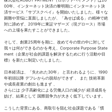
株式会社ROBOT PAYMENT（ロボットペイメント）は20
00年、インターネット決済の黎明期にインターネット決
済サービス『サブスクペイ』を開始いたしました。様々な
困難や苦悩に直面しましたが、「為せば成る」の精神で絶
対に諦めず、2019年に東証マザーズ（現グロース）市場
への上場を果たすことができました。

そして、創業25周年を期に、改めて今の世の中に対して
我々は何ができるのかを考え、Corporate Purpose State
ment（企業が社会的課題を解決するために行う活動や目
標）を新たに制定いたしました。

日本経済は、「失われた30年」 と言われるように、1990
年初頭以降 デフレからの脱却ができず 、 また 技術革新
や成長産業の創出も進まず 、

さらには 少子高齢化による労働人口の減少が 経済成長を
妨げ、結果として 国際競争力が大きく低下しています。

こうした背景にある、商取引を阻む社会課題である「慣