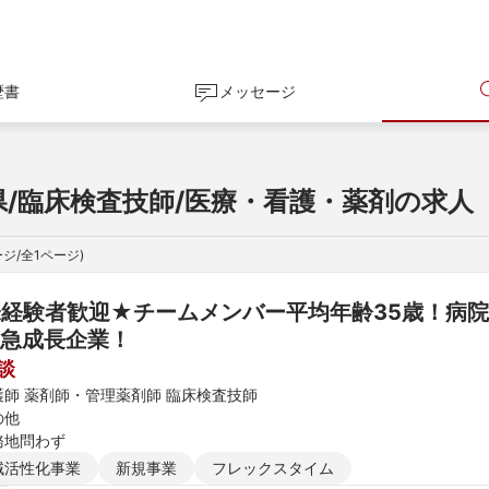
歴書
メッセージ
県/臨床検査技師/医療・看護・薬剤の求人
ジ/全
1
ページ)
経験者歓迎★チームメンバー平均年齢35歳！病
急成長企業！
談
護師 薬剤師・管理薬剤師 臨床検査技師
の他
務地問わず
域活性化事業
新規事業
フレックスタイム