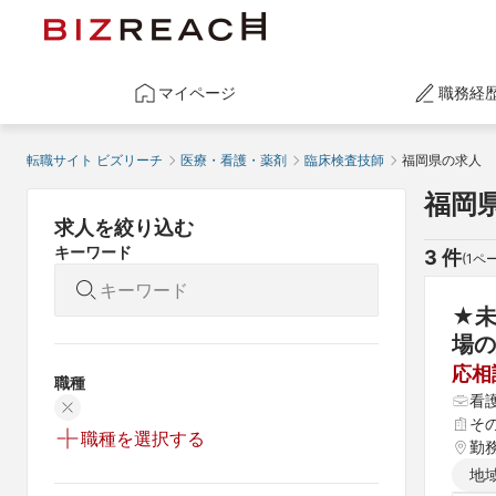
マイページ
職務経
転職サイト ビズリーチ
医療・看護・薬剤
臨床検査技師
福岡県の求人
福岡
求人を絞り込む
キーワード
3
 件
(
1
ペー
★未
場の
応相
職種
看
そ
職種を選択する
勤
地