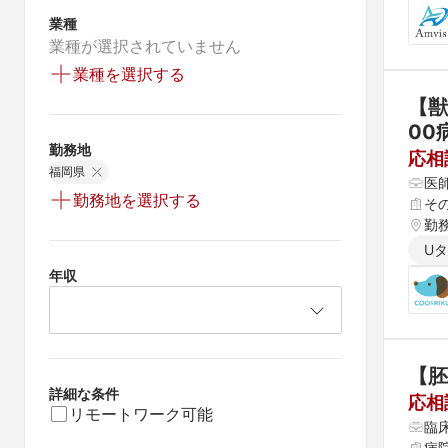
業種
業種が選択されていません
業種を選択する
【獣
00
勤務地
応相
福岡県
医
勤務地を選択する
そ
勤
U
年収
【胚
詳細な条件
応相
リモートワーク可能
臨
病