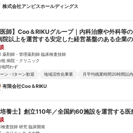
株式会社アンビスホールディングス
医師】Coo＆RIKUグループ｜内科治療や外科等
病院以上を運営する安定した経営基盤のある企業
談
師 薬剤師・管理薬剤師 臨床検査技師
の他 病院・クリニック
務地問わず
ターン・Iターン歓迎
地域活性化事業
月平均残業時間20時間以
有限会社Coo＆RIKU
培養士】創立110年／全国約60施設を運営する
談
床検査技師 研究 臨床開発
院・クリニック その他