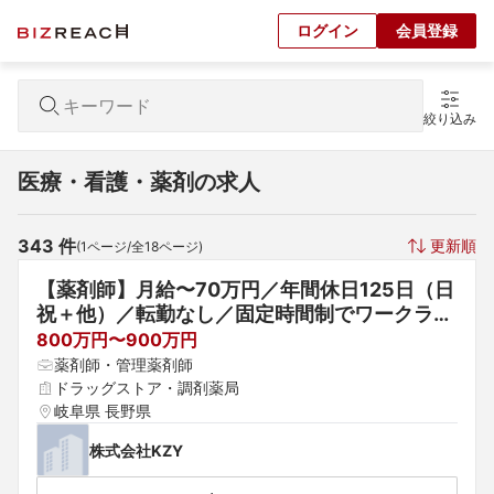
ログイン
会員登録
絞り込み
医療・看護・薬剤の求人
343
 件
更新順
(
1
ページ/全
18
ページ)
【薬剤師】月給〜70万円／年間休日125日（日
祝＋他）／転勤なし／固定時間制でワークライ
フバランス◎
800万円〜900万円
薬剤師・管理薬剤師
ドラッグストア・調剤薬局
岐阜県 長野県
株式会社KZY