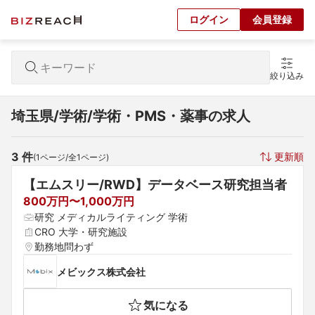
ログイン
会員登録
絞り込み
埼玉県/学術/学術・PMS・薬事の求人
3
 件
更新順
(
1
ページ/全
1
ページ)
【エムスリー/RWD】データベース研究担当者
800万円〜1,000万円
研究 メディカルライティング 学術
CRO 大学・研究施設
勤務地問わず
メビックス株式会社
気になる