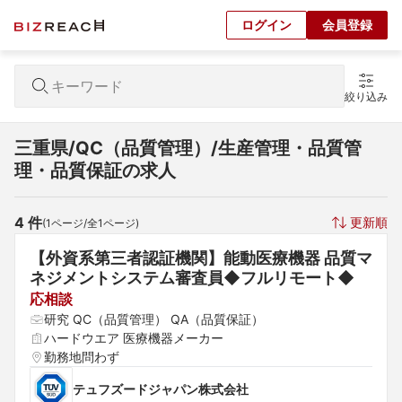
ログイン
会員登録
絞り込み
三重県/QC（品質管理）/生産管理・品質管
理・品質保証の求人
4
 件
更新順
(
1
ページ/全
1
ページ)
【外資系第三者認証機関】能動医療機器 品質マ
ネジメントシステム審査員◆フルリモート◆
応相談
研究 QC（品質管理） QA（品質保証）
ハードウエア 医療機器メーカー
勤務地問わず
テュフズードジャパン株式会社