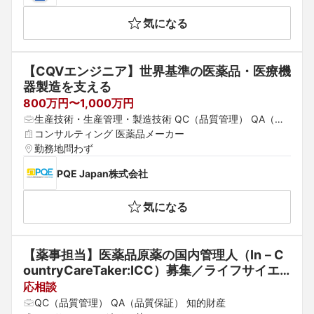
気になる
【CQVエンジニア】世界基準の医薬品・医療機
器製造を支える
800万円〜1,000万円
生産技術・生産管理・製造技術 QC（品質管理） QA（品
質保証）
コンサルティング 医薬品メーカー
勤務地問わず
PQE Japan株式会社
気になる
【薬事担当】医薬品原薬の国内管理人（In－C
ountryCareTaker:ICC）募集／ライフサイエ
ンスに特化したグローバルコンサルティング会
応相談
社
QC（品質管理） QA（品質保証） 知的財産