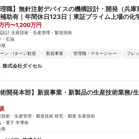
理職】無針注射デバイスの機構設計・開発（兵庫
補助有｜年間休日123日｜東証プライム上場の化
（ダイヤモンドパートナー）｜CM放映中！
0万円〜1,200万円
械設計 生産技術・生産管理・製造技術
学・石油
庫県
ターン・Iターン歓迎
新規事業
管理職・マネージャー
フレ
株式会社ダイセル
術開発本部】新規事業・新製品の生産技術業務/
談
産技術・生産管理・製造技術 研究・開発 生産技術
気・電子 半導体
阜県