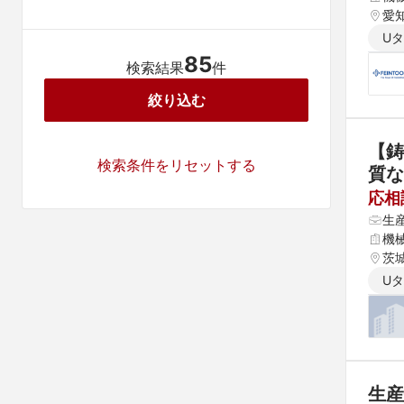
愛
U
85
検索結果
件
絞り込む
【鋳
検索条件をリセットする
質な
応相
生
機
茨
U
生産