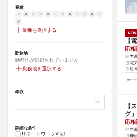
業種
業種を選択する
NEW
【電
応相
勤務地
生
勤務地が選択されていません
電
勤務地を選択する
岐
年収
【ス
グ」
応相
詳細な条件
生
リモートワーク可能
機