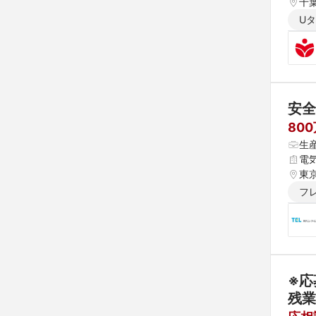
千葉
U
安全
80
生
電
東
フ
※応
残業