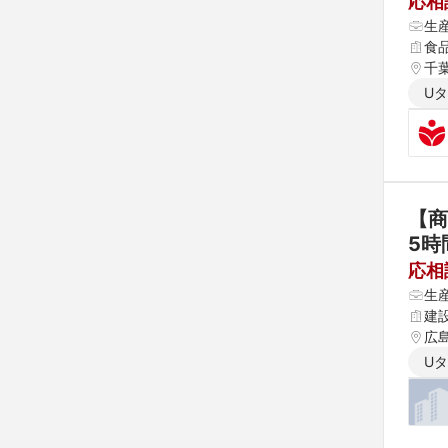
応相
生
食
千葉
U
【商
5時
応相
生
建
広
U