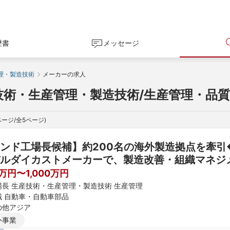
歴書
メッセージ
理・製造技術
メーカーの求人
技術・生産管理・製造技術/生産管理・品質
ページ/全
5
ページ)
ンド工場長候補】約200名の海外製造拠点を牽引
ルダイカストメーカーで、製造改善・組織マネジ
て拠点経営へ◎英語活用 
0万円〜1,000万円
場長 生産技術・生産管理・製造技術 生産管理
械 自動車・自動車部品
の他アジア
外事業