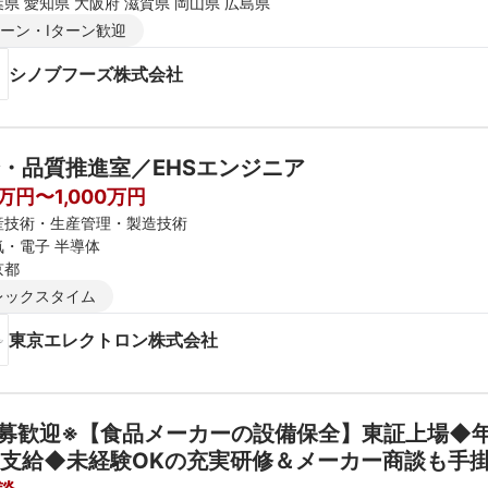
県 愛知県 大阪府 滋賀県 岡山県 広島県
ターン・Iターン歓迎
シノブフーズ株式会社
・品質推進室／EHSエンジニア
0万円〜1,000万円
産技術・生産管理・製造技術
気・電子 半導体
京都
レックスタイム
東京エレクトロン株式会社
募歓迎※【食品メーカーの設備保全】東証上場◆年
支給◆未経験OKの充実研修＆メーカー商談も手