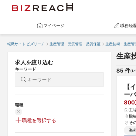
マイページ
職務経
転職サイト ビズリーチ
生産管理・品質管理・品質保証
生産技術・生産管
生産
求人を絞り込む
キーワード
85
 件
(
1
【イ
ーバ
80
職種
工
機
職種を選択する
そ
海