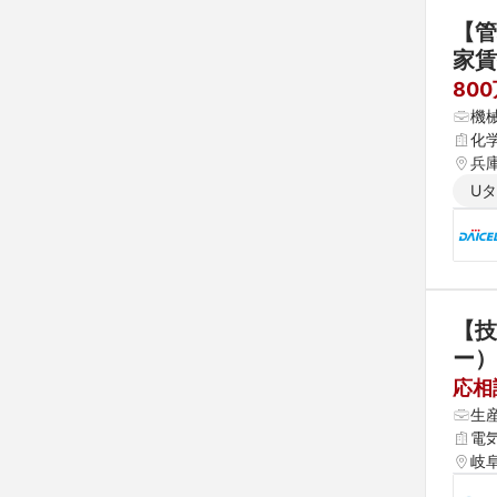
【管
家賃
ナー
80
機
化
兵
U
【技
ー）
応相
生
電
岐