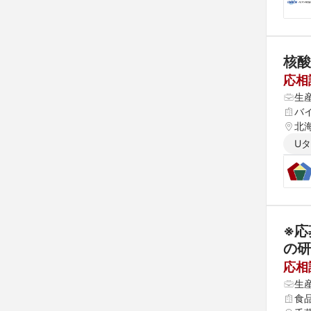
核酸
応相
生
バ
北
U
※応
の研
応相
生
食