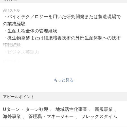
希少で高単価な植物由来成分原料を微生物発酵により生産
必須スキル
可能にし、圧倒的なコスト優位性で原料市場への参入を目
・バイオテクノロジーを用いた研究開発または製造現場で
指しています。
の業務経験
・生産工程全体の管理経験
【業務内容】
・微生物発酵または細胞培養技術の外部生産体制への技術
・スケールアップ培養試験を目的とするCDMO選定及び交
移転経験
渉（主に国外）
・ビジネス英語力
・CDMOへの技術移転を通じたスケールアップによるパイ
歓迎スキル
ロット培養試験（500L~3kL）、それに伴う試験立会（国
・微生物・その他細胞の培養経験
外含む）
・分子生物学または代謝工学の知識
・自社パイロットプラント（最大3kLスケール）の建設プロ
もっと見る
ジェクト管理（2026年5月竣工予定）
・世界レベルでインパクトのある研究開発に携わりたい方
・エンジ会社との折衝
・何らかの専門家として世の中に貢献したいと強く考えて
アピールポイント
・商用スケールを志向した自社量産プラント建設プロジェ
いる方
クトの組成、並びに生産工程検討・管理（2027年初着工予
・植物の二次代謝産物を世の中に安価に供給することの意
Uターン・Iターン歓迎
地域活性化事業
新規事業
定）
義を理解してくださる方
海外事業
管理職・マネージャー
フレックスタイム
・外部生産委託による量産体制の検討