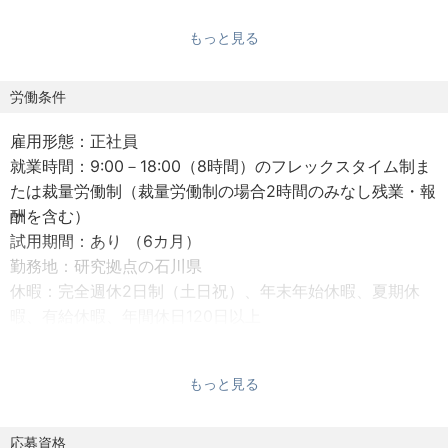
大腸菌内で効率的な植物二次代謝産物の改変型生合成経路
もっと見る
を構築することに成功しております。
また20種以上の外来遺伝子を1菌体に導入し適切に発現させ
ることを可能とする多段階遺伝子導入技術を確立していま
労働条件
す。
雇用形態：正社員
これらにより、伝統的な農業による生産方法と比較して、
就業時間：9:00－18:00（8時間）のフレックスタイム制ま
低コストに医薬品や健康食品などの原料を供給することを
たは裁量労働制（裁量労働制の場合2時間のみなし残業・報
目指します。
酬を含む）
当社の技術は有用物質の生産手法におけるパラダイムシフ
試用期間：あり （6カ月）
トとなるものであり、化学業界に革新を起こすことが可能
勤務地：研究拠点の石川県
です。
休暇：完全週休2日制（土日祝）、年末年始休暇、夏期休
暇、有給休暇、年間休日120日以上
【事業内容】
時間外労働：時間外労働 あり（月平均20~40時間）
①合成生物学による植物希少成分の微生物発酵生産・販売
社会保険完備（健康保険、厚生年金、雇用保険、労災保
②遺伝子操作及び代謝経路設計を通じた菌株の構築サービ
もっと見る
険）
ス
通勤交通費全額支給
植物抽出成分の農業による生産方法は、年単位の栽培が必
その他、業務委託契約など応相談
応募資格
要で、抽出量が僅かであるという課題があります。