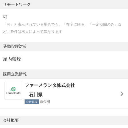
リモートワーク
【業務体制】
研究開発部門の培養グループや精製グループと密に連携し
可
ながら業務を行っていただきます。
「可」と表示されている場合でも、「在宅に限る」「一定期間のみ」な
また、技術移転においては、事業開発部門との連携によ
ど、条件は求人によって異なります
り、相互にサポートしながら進めてプロジェクトを推進し
ます。
受動喫煙対策
スタートアップのカルチャーが強く、個人の裁量が大きい
ため、意欲的に取り組んで頂ける方が望ましいです。
屋内禁煙
【勤務地】
採用企業情報
研究開発拠点（石川県）／リモート可
ファーメランタ株式会社
石川県
非公開
会社規模
会社概要