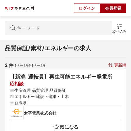
ログイン
会員登録
絞り込み
品質保証/素材/エネルギーの求人
2
 件
更新順
(
1
ページ/全
1
ページ)
【新潟_運転員】再生可能エネルギー発電所
応相談
生産管理 品質管理 品質保証
エネルギー 建設・建築・土木
新潟県
太平電業株式会社
気になる