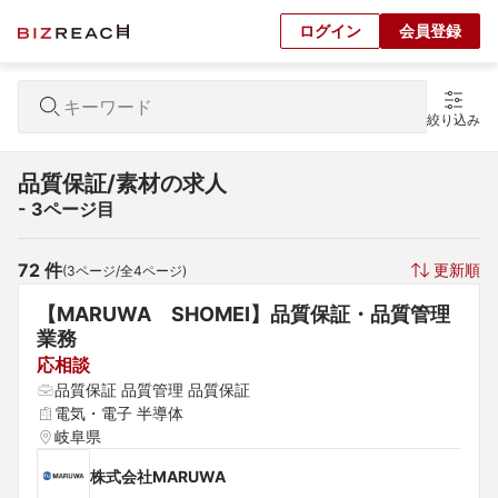
ログイン
会員登録
絞り込み
品質保証/素材の求人
- 3ページ目
72
 件
更新順
(
3
ページ/全
4
ページ)
【MARUWA　SHOMEI】品質保証・品質管理
業務
応相談
品質保証 品質管理 品質保証
電気・電子 半導体
岐阜県
株式会社MARUWA