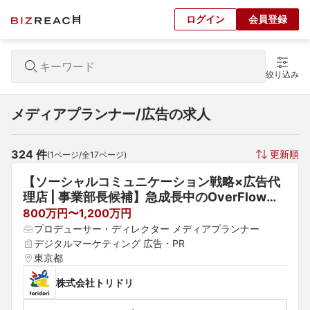
ログイン
会員登録
絞り込み
メディアプランナー/広告の求人
324
 件
更新順
(
1
ページ/全
17
ページ)
【ソーシャルコミュニケーション戦略×広告代
理店 | 事業部長候補】急成長中のOverFlowで
組織力強化をリード◢◤東京本社勤務◢◤年収
800万円〜1,200万円
800万〜1200万◢◤完全週休2日制（土日祝休
プロデューサー・ディレクター メディアプランナー
み）
デジタルマーケティング 広告・PR
東京都
株式会社トリドリ