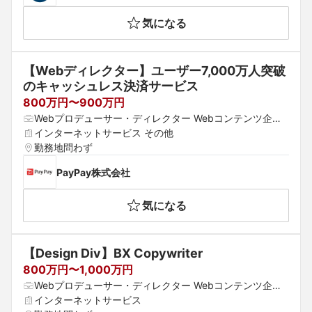
野県 大阪府 京都府 兵庫県 滋賀県 奈良県 和歌山県 鳥取県 
気になる
島根県 岡山県 広島県 山口県 徳島県 香川県 愛媛県 高知県 
福岡県 佐賀県 長崎県 熊本県 大分県 宮崎県 鹿児島県 沖縄
県
【Webディレクター】ユーザー7,000万人突破
のキャッシュレス決済サービス
800万円〜900万円
Webプロデューサー・ディレクター Webコンテンツ企
画・編集・ライティング Webデザイナー・UI/UXデザイナ
インターネットサービス その他
ー
勤務地問わず
PayPay株式会社
気になる
【Design Div】BX Copywriter
800万円〜1,000万円
Webプロデューサー・ディレクター Webコンテンツ企
画・編集・ライティング アートディレクター
インターネットサービス