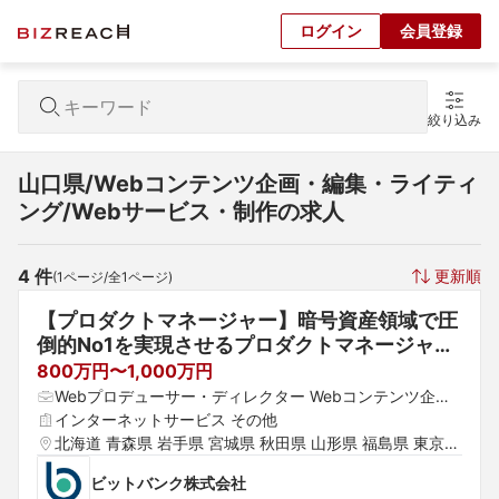
ログイン
会員登録
絞り込み
山口県/Webコンテンツ企画・編集・ライティ
ング/Webサービス・制作の求人
4
 件
更新順
(
1
ページ/全
1
ページ)
【プロダクトマネージャー】暗号資産領域で圧
倒的No1を実現させるプロダクトマネージャー
募集！
800万円〜1,000万円
Webプロデューサー・ディレクター Webコンテンツ企
画・編集・ライティング プロダクトマネージャー
インターネットサービス その他
北海道 青森県 岩手県 宮城県 秋田県 山形県 福島県 東京都 
神奈川県 埼玉県 千葉県 茨城県 群馬県 栃木県 愛知県 静岡
ビットバンク株式会社
県 岐阜県 三重県 山梨県 新潟県 富山県 石川県 福井県 長