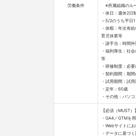
労働条件
※所属組織のルー
・休日：週休2日制
～5/2のうち平日
・休暇：年次有給
育児休業等
・諸手当：時間外
・福利厚生：社会
等
・研修制度：必要
・契約期間：期間
・試用期間：試用
・定年：60歳
・その他：パソコ
【必須（MUST）
・GA4／GTM
・Webサイトに
・データに基づく