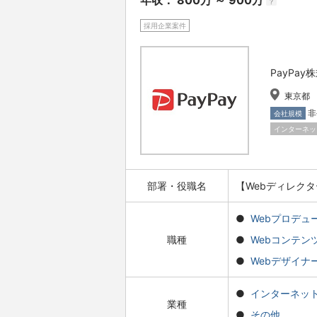
年収： 800万 ～ 900万
?
採用企業案件
PayPay
東京都
非
会社規模
インターネッ
部署・役職名
【Webディレク
Webプロデュ
職種
Webコンテン
Webデザイナー
インターネッ
業種
その他