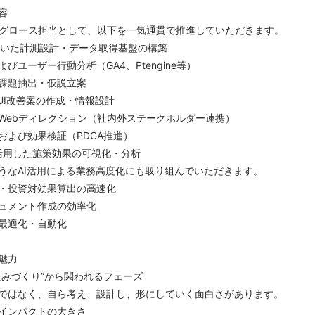
容
るグロース担当として、以下を一気通貫で推進していただきます。
を用いた計測設計・データ取得基盤の構築
びユーザー行動分析（GA4、Ptengine等）
課題抽出・仮説立案
たUI改善案の作成・情報設計
Webディレクション（社内外ステークホルダー連携）
および効果検証（PDCA推進）
r等を活用した施策効果の可視化・分析
うなAI活用による業務高度化にも取り組んでいただきます。
・投資対効果算出の高速化
キュメント作成の効率化
最適化・自動化
魅力
組みづくり”から関われるフェーズ
ではなく、自ら考え、設計し、形にしていく面白さがあります。
インパクトの大きさ