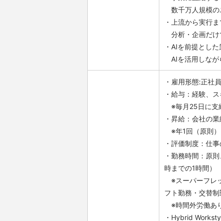
数千万人規模のユ
・上流から実行ま
分析・企画だけ
・AIを前提とし
AIを活用しなが
・雇用形態:正社
・給与：経験、ス
※毎月25日に支
・昇給：会社の
※年1回（原則）
・評価制度：仕事
・勤務時間：原則、
時までの1時間）
※スーパーフレッ
フト勤務・交替制
※時間外労働あり
・Hybrid W