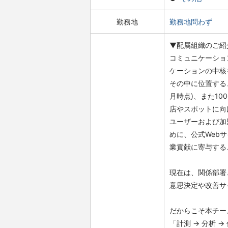
勤務地
勤務地問わず
▼配属組織のご紹
コミュニケーショ
ケーションの中核
その中に位置する、
月時点)、また10
店やスポットに向
ユーザーおよび加
めに、公式Web
業貢献に寄与する
現在は、関係部署
意思決定や改善サ
だからこそ本チー
「計測 → 分析 