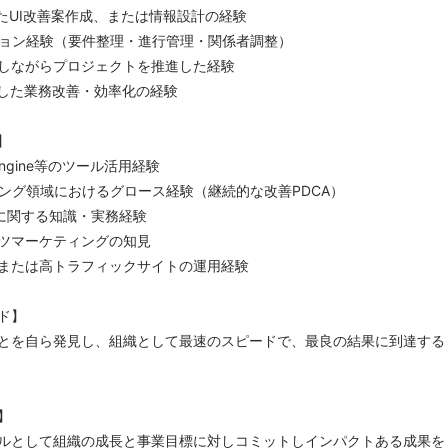
いたUI改善案作成、または情報設計の経験
ション経験（要件整理・進行管理・関係者調整）
しながらプロジェクトを推進した経験
用した業務改善・効率化の経験
】
Ptengine等のツール活用経験
ィング領域におけるグロース経験（継続的な改善PDCA）
ンに関する知識・実務経験
ンツマーケティングの知見
または高トラフィックサイトの運用経験
ド】
とを自ら発見し、組織として最速のスピードで、最良の結果に到達する
】
ルとして組織の成長と事業目標に対しコミットしインパクトある成果を