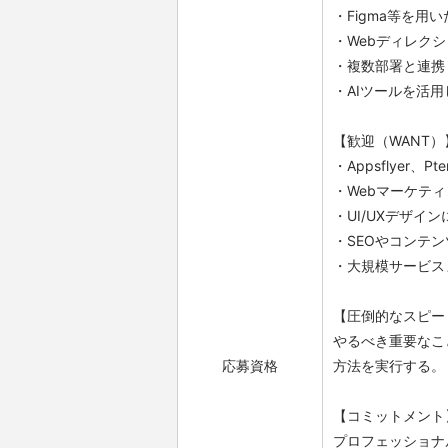
・Figma等を用
・Webディレク
・複数部署と連携
・AIツールを活
【歓迎（WANT）
・Appsflyer、
・Webマーケテ
・UI/UXデザイ
・SEOやコンテ
・大規模サービス
【圧倒的なスピー
やるべき重要なこ
応募資格
方法を実行する。
【コミットメント
プロフェッショナ