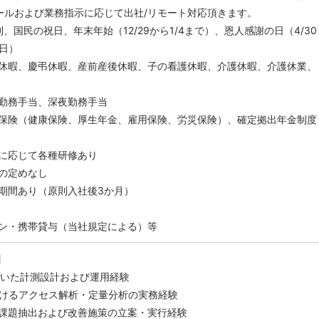
ルおよび業務指示に応じて出社/リモート対応頂きます。
、国民の祝日、年末年始（12/29から1/4まで）、恩人感謝の日（4/30
1日）
休暇、慶弔休暇、産前産後休暇、子の看護休暇、介護休暇、介護休業、
勤務手当、深夜勤務手当
保険（健康保険、厚生年金、雇用保険、労災保険）、確定拠出年金制度
に応じて各種研修あり
の定めなし
期間あり（原則入社後3か月）
ン・携帯貸与（当社規定による）等
】
を用いた計測設計および運用経験
おけるアクセス解析・定量分析の実務経験
課題抽出および改善施策の立案・実行経験