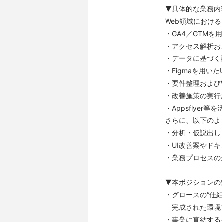
▼具体的な業務内
Web領域におけ
・GA4／GTM
・アクセス解析およ
・データに基づく
・Figmaを用い
・要件整理および
・改善施策の実行
・Appsflye
さらに、以下のよ
・分析・仮説出し
・UI改善案やド
・業務プロセスの
▼本ポジションの
・グロースの“仕
完成された環境
・事業に直結する