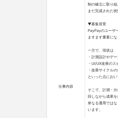
制の確立に取り組
まだ完成された状
▼募集背景
PayPayのユ
ますます重要にな
一方で、現状は
・計測設計やデー
・UI/UX改善の
・改善サイクルの
といった点におい
仕事内容
そこで、計測・分
回しながら成果を
単なる運用ではな
います。