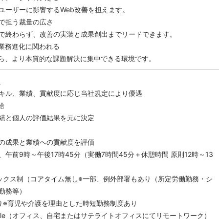
ーザーに影響するWeb改善を担えます。
で担う裁量の広さ
で終わらず、改善の実装と成果創出までリードできます。
た業務進化に関われる
ら、より本質的な課題解決に集中できる環境です。
員
キル、業績、貢献度に応じ当社規定により優遇
給
業績と個人の評価結果を元に決定
の成果と業績への貢献度を評価
午前9時～午後17時45分（実働7時間45分＋休憩時間 原則12時～13
クス制（コアタイム無し※一部、例外部署もあり（所定労働勤務・シ
勤務等）
※育児や介護を理由とした時短勤務制度あり
orkstyle（オフィス、自宅またはサテライトオフィスにてリモートワーク）