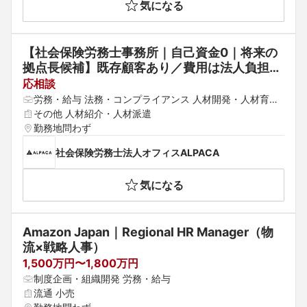
気になる
【社会保険労務士事務所｜自己資金0｜将来の
拠点長候補】既存顧客あり／費用は法人負担◆
本事務所での社労士キャリアも選択可能
応相談
労務・給与 法務・コンプライアンス 人材開発・人材育
成・研修
その他 人材紹介・人材派遣
勤務地問わず
社会保険労務士法人オフィスALPACA
気になる
Amazon Japan｜Regional HR Manager（物
流×戦略人事）
1,500万円〜1,800万円
制度企画・組織開発 労務・給与
流通 小売