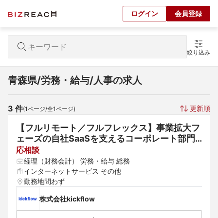
ログイン
会員登録
絞り込み
青森県/労務・給与/人事の求人
3
 件
更新順
(
1
ページ/全
1
ページ)
【フルリモート／フルフレックス】事業拡大フ
ェーズの自社SaaSを支えるコーポレート部門
のリーダーを募集中！
応相談
経理（財務会計） 労務・給与 総務
インターネットサービス その他
勤務地問わず
株式会社kickflow