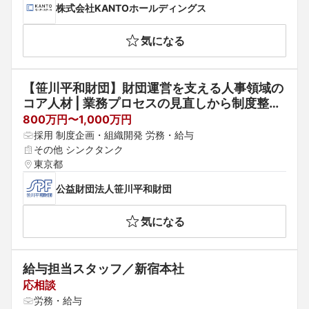
株式会社KANTOホールディングス
気になる
【笹川平和財団】財団運営を支える人事領域の
コア人材 | 業務プロセスの見直しから制度整備
まで・年収700～900万円・虎ノ門徒歩1分
800万円〜1,000万円
採用 制度企画・組織開発 労務・給与
その他 シンクタンク
東京都
公益財団法人笹川平和財団
気になる
給与担当スタッフ／新宿本社
応相談
労務・給与