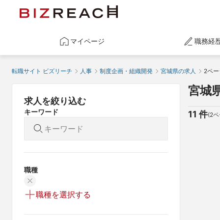
マイページ
職務経
転職サイト ビズリーチ
人事
制度企画・組織開発
宮城県の求人
2ペー
宮城
求人を絞り込む
キーワード
11
 件
(
2
ペ
職種
職種を選択する