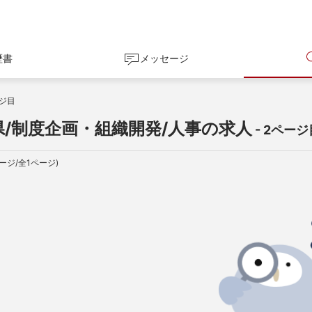
歴書
メッセージ
ジ目
県/制度企画・組織開発/人事の求人
 - 2ペー
ージ/全
1
ページ)