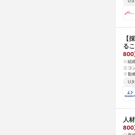
U
【採
るこ
800
組
コ
勤
U
人材
80
新