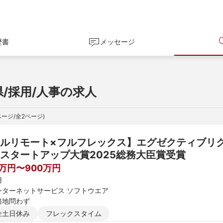
歴書
メッセージ
/採用/人事の求人
ページ/全
2
ページ)
ルリモート×フルフレックス】エグゼクティブリ
スタートアップ大賞2025総務大臣賞受賞
0万円〜900万円
用
ンターネットサービス ソフトウエア
務地問わず
全土日休み
フレックスタイム