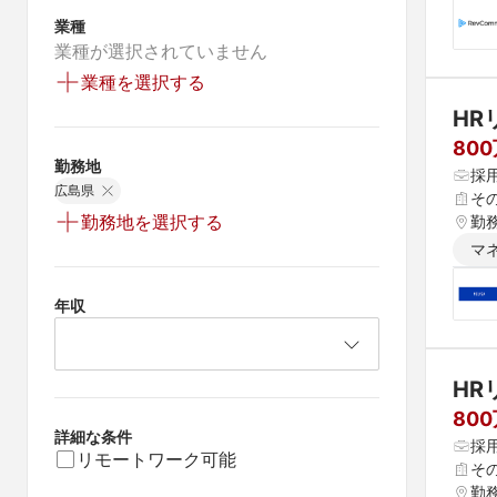
業種
業種が選択されていません
業種を選択する
HR
800
勤務地
採
広島県
そ
勤務地を選択する
勤
マ
年収
HR
80
詳細な条件
採
リモートワーク可能
そ
勤