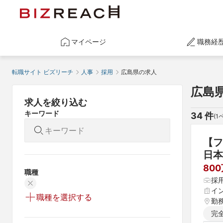
マイページ
職務経
転職サイト ビズリーチ
人事
採用
広島県の求人
広島県
求人を絞り込む
キーワード
34
 件
(
1
【フ
日本
80
職種
採
イ
職種を選択する
勤
完