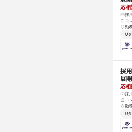
応相
採
コ
勤
U
採
展開
応相
採
コ
勤
U