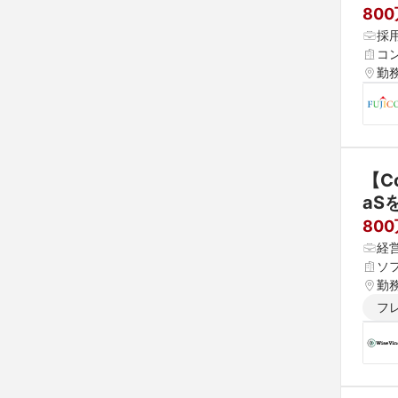
80
採
コ
勤
【C
aS
800
経
ソ
勤
フ