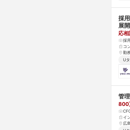
採
展開
応相
採
コ
勤
U
管理
80
CF
イ
広