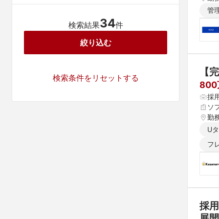
管
34
検索結果
件
絞り込む
【完
検索条件をリセットする
80
採
ソフ
勤
U
フ
採
展開