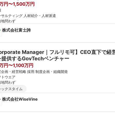
0万円〜1,500万円
用
ンサルティング 人材紹介・人材派遣
務地問わず
株式会社富士誇
orporate Manager｜フルリモ可】CEO直下
を提供するGovTechベンチャー
万円〜1,100万円
営企画・経営戦略 採用 制度企画・組織開発
フトウエア
務地問わず
レックスタイム
株式会社WiseVine