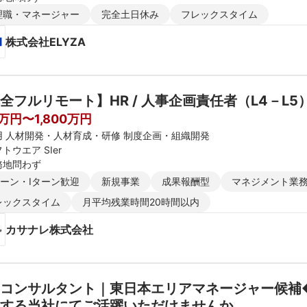
理職・マネージャー
完全土日休み
フレックスタイム
株式会社ELYZA
全フルリモート】HR / 人事企画責任者（L4－L5
0万円〜1,800万円
用 人材開発・人材育成・研修 制度企画・組織開発
トウエア SIer
務地問わず
ターン・Iターン歓迎
新規事業
成果報酬型
マネジメント業
レックスタイム
月平均残業時間20時間以内
カサナレ株式会社
用コンサルタント｜東日本エリアマネージャー候補
する当社にてご活躍いただけませんか。