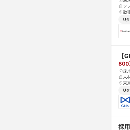
ソ
勤
U
【G
80
採
人
東
U
採用