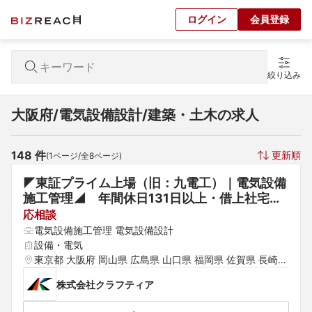
ログイン
会員登録
絞り込み
大阪府/電気設備設計/建築・土木の求人
148
 件
更新順
(
1
ページ/全
8
ページ)
◤東証プライム上場（旧：九電工）｜電気設備
施工管理◢　年間休日131日以上・借上社宅制
度（家賃45％会社負担）◆「総合設備業」の
応相談
リーディングカンパニー	
電気設備施工管理 電気設備設計
設備・電気
東京都 大阪府 岡山県 広島県 山口県 福岡県 佐賀県 長崎県 
熊本県 大分県 宮崎県 鹿児島県 沖縄県 タイ ベトナム その
株式会社クラフティア
他アジア