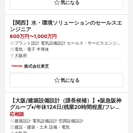
気になる
【関西】水・環境ソリューションのセールスエ
ンジニア
800万円〜1,000万円
プラント設計 電気設備設計 セールス・サービスエンジニ
ア
電気・電子 半導体
大阪府
株式会社東芝
気になる
【大阪/建築設備設計（課長候補）】♦️阪急阪神
グループ♦️/年休124日/残業20時間程度/フレッ
クス導入
応相談
建築設計 電気設備設計 空調設備設計
建設・建築・土木 設備・電気