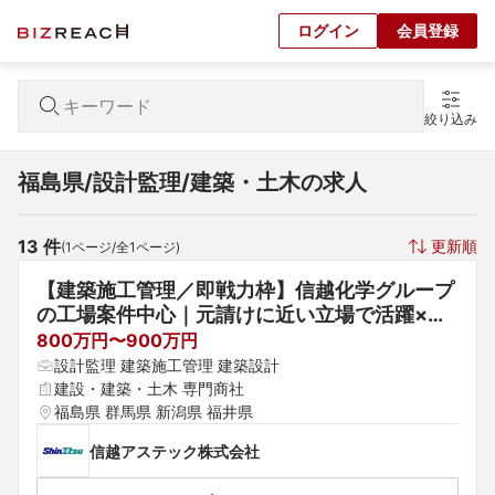
ログイン
会員登録
絞り込み
福島県/設計監理/建築・土木の求人
13
 件
更新順
(
1
ページ/全
1
ページ)
【建築施工管理／即戦力枠】信越化学グループ
の工場案件中心｜元請けに近い立場で活躍×土
日休み・転勤なし｜賞与約5ヶ月分
800万円〜900万円
設計監理 建築施工管理 建築設計
建設・建築・土木 専門商社
福島県 群馬県 新潟県 福井県
信越アステック株式会社