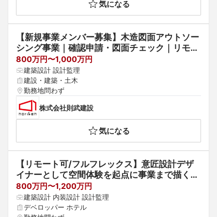
気になる
【新規事業メンバー募集】木造図面アウトソー
シング事業｜確認申請・図面チェック｜リモー
ト相談可
800万円〜1,000万円
建築設計 設計監理
建設・建築・土木
勤務地問わず
株式会社則武建設
気になる
【リモート可/フルフレックス】意匠設計デザ
イナーとして空間体験を起点に事業まで描く｜
自社設計プロジェクト多数
800万円〜1,200万円
建築設計 内装設計 設計監理
デベロッパー ホテル