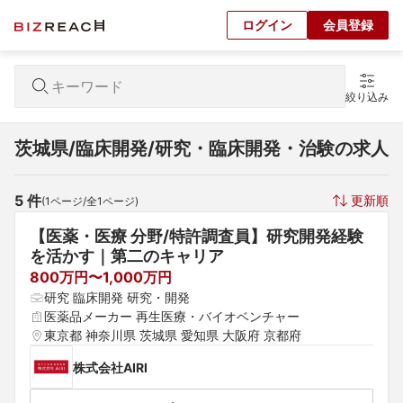
ログイン
会員登録
絞り込み
茨城県/臨床開発/研究・臨床開発・治験の求人
5
 件
更新順
(
1
ページ/全
1
ページ)
【医薬・医療 分野/特許調査員】研究開発経験
を活かす｜第二のキャリア
800万円〜1,000万円
研究 臨床開発 研究・開発
医薬品メーカー 再生医療・バイオベンチャー
東京都 神奈川県 茨城県 愛知県 大阪府 京都府
株式会社AIRI