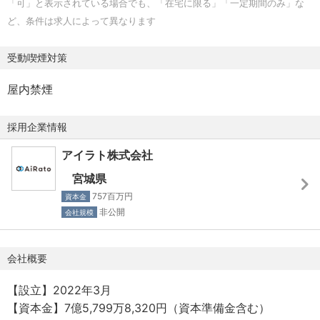
「可」と表示されている場合でも、「在宅に限る」「一定期間のみ」な
ケター、元セールス担当など様々です。
ど、条件は求人によって異なります
スタートアップならではのスピード感ある職場で、情熱的
なメンバーと共に成長していきましょう。
受動喫煙対策
屋内禁煙
採用企業情報
アイラト株式会社
宮城県
757百万円
資本金
非公開
会社規模
会社概要
【設立】2022年3月
【資本金】7億5,799万8,320円（資本準備金含む）