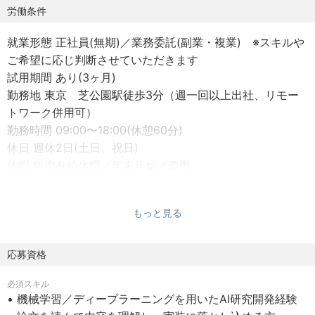
域のアルゴリズムを医療現場の課題に落とし込み、PoC〜
労働条件
プロダクト実装までを一気通貫で推進していただきます。
就業形態 正社員(無期)／業務委託(副業・複業) ※スキルや
ご希望に応じ判断させていただきます
〈業務詳細〉
試用期間 あり(3ヶ月)
• 放射線治療領域における研究テーマの企画・推進(論文調
勤務地 東京 芝公園駅徒歩3分（週一回以上出社、リモー
査、技術選定、実験設計)
トワーク併用可）
• 医用画像における腫瘍検出・セグメンテーションAIの研
勤務時間 09:00〜18:00(休憩60分)
究開発
休日 週休2日(土日、祝日)
• 画像生成技術を応用した放射線線量分布予測AIの研究開
休暇 年次有給休暇／年末年始／慶弔
発
通勤手当 会社規定に基づき実費支給
• 放射線治療領域に特化したLLMの研究開発(ドメイン特化
待遇・福利厚生 社会保険各種完備(健康保険、厚生年金、労
のファインチューニング、RAG等)
もっと見る
災保険、雇用保険)
• 研究成果の論文・学会発表、特許出願
• プロダクトチームと連携したアルゴリズムの社会実装
応募資格
〈働き方〉
必須スキル
基本的にはフルリモートワークで、週1回の進捗共有ミーテ
• 機械学習／ディープラーニングを用いたAI研究開発経験
ィングを実施しています。その他、必要に応じて各チーム