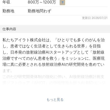
年収
800万～1200万
？
勤務地
勤務地問わず
更新日
2026/07/21
仕事内容
私たちアイラト株式会社は、「ひとりでも多くのがんを治
し、患者ではなく生活者として生きられる世界」を目指
し、日本発の放射線治療AIスタートアップとして「放射線
治療ですべてのがん患者を救う」をミッションに、医療現
場に真に必要とされる放射線治療AIの研究開発を進めてい
ます。
このたび研究開発体制の強化に伴い、AI放射線治療計画支
援ソフトウェア『AIVOT』の中核技術を担うAI R&Dエンジ
ニアを募集します。
本ポジションは、プロダクトに搭載するAI機能の「研究開
もっと見る
発」フェーズを担うポジションです。最新の論文サーベイ
から始まり、医療画像・生成モデル・LLMといった先端領