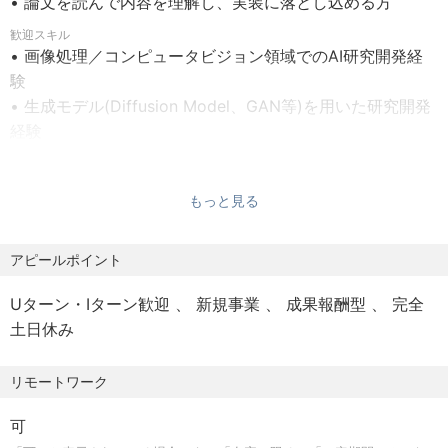
• 論文を読んで内容を理解し、実装に落とし込める方
でミーティングを行いながら、各自で研究開発を進めてい
歓迎スキル
ただきます。
• 画像処理／コンピュータビジョン領域でのAI研究開発経
験
アイラトで得られる経験
• 生成モデル(Diffusion Model、GAN等)を用いた研究開発
• 医療AI領域で自社ソフトウェアの研究開発に挑戦できる
経験
こと
• LLMの研究開発経験(ファインチューニング、RAG、プロ
• 立ち上げ段階から成長中のサービス・事業に携わり、事
ンプトエンジニアリング等)
業を発展させていくやりがいを経験できる
もっと見る
• 医用画像(CT、MRI等)を扱った経験
• 自分が研究・実装したアルゴリズムが患者や医療従事者
• 国際会議・ジャーナルでの論文発表経験
の助けとなることを実感しながら開発できる
• 修士／博士課程での研究経験
アピールポイント
• 研究と実装の両輪を回せる環境で、論文investigationか
• インハウスでの開発経験
らプロダクトリリースまでを経験できる
Uターン・Iターン歓迎
新規事業
成果報酬型
完全
• Pythonを使った開発経験
• 医師・医療従事者・エンジニアといった多様な専門家と
土日休み
ディスカッションしながら開発できる
• 成長意欲の高い方
共に働くメンバー
• 自ら課題を見つけ、解決に向けて行動できる方
リモートワーク
業務委託を含め約20名のメンバーで活動しており、約半数
• 失敗を恐れず挑戦する方
がエンジニアで構成されています。メンバーのバックグラ
• 研究と社会実装の両方に情熱を持てる方
可
ウンドは医療従事者、医学物理研究者、エンジニア、マー