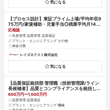
気になる
【プロセス設計】東証プライム上場/平均年収9
75万円/家賃補助・児童手当◎残業平均月14.4
h（全社）/年休125日
応相談
生産管理 品質管理 品質保証
プラント・エンジニアリング その他
神奈川県
レイズネクスト株式会社
気になる
【品質保証統括部 管理職（技術管理課/ライン
長候補者】品質とコンプライアンスを統括し、
CCU事業の未来を築くキーパーソンを募集！
800万円〜1,000万円
品質管理 品質保証
プラント・エンジニアリング 機械