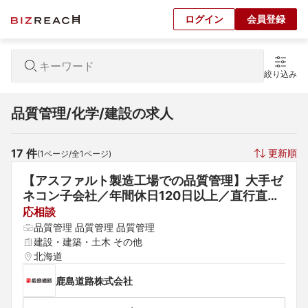
ログイン
会員登録
絞り込み
品質管理/化学/建設の求人
17
 件
更新順
(
1
ページ/全
1
ページ)
【アスファルト製造工場での品質管理】大手ゼ
ネコン子会社／年間休日120日以上／直行直帰
可／ICT技術導入による効率的な施工に取り組
応相談
んでおります。
品質管理 品質管理 品質管理
建設・建築・土木 その他
北海道
鹿島道路株式会社