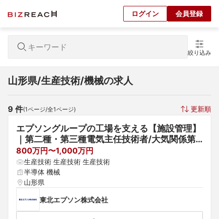
ログイン
会員登録
絞り込み
山形県/生産技術/機械の求人
9
 件
更新順
(
1
ページ/全
1
ページ)
エプソングループの工場を支える【施設管理】
｜第二種・第三種電気主任技術者/大気関係第
三種公害防止管理者歓迎
800万円〜1,000万円
生産技術 生産技術 生産技術
半導体 機械
山形県
東北エプソン株式会社