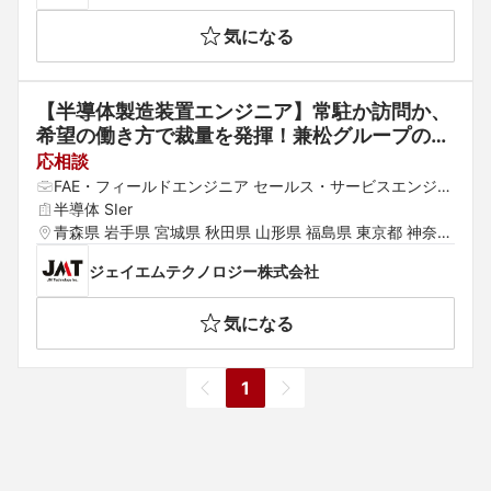
 京都府 兵庫県 滋賀県 奈良県 和歌山県 鳥取県 島根県 岡
気になる
山県 広島県 山口県 徳島県 香川県 愛媛県 高知県 福岡県
 佐賀県 長崎県 熊本県 大分県 宮崎県 鹿児島県
【半導体製造装置エンジニア】常駐か訪問か、
希望の働き方で裁量を発揮！兼松グループの基
盤で「現場のプロ」として活躍しませんか？
応相談
FAE・フィールドエンジニア セールス・サービスエンジニ
ア セールス・サービスエンジニア
半導体 SIer
青森県 岩手県 宮城県 秋田県 山形県 福島県 東京都 神奈川
県 埼玉県 千葉県 茨城県 群馬県 栃木県 愛知県 静岡県 岐
ジェイエムテクノロジー株式会社
阜県 三重県 山梨県 新潟県 石川県 福井県 長野県 大阪府
 京都府 兵庫県 滋賀県 奈良県 和歌山県 鳥取県 島根県 岡
気になる
山県 広島県 山口県 徳島県 香川県 愛媛県 高知県 福岡県
 佐賀県 長崎県 熊本県 大分県 宮崎県 鹿児島県
1