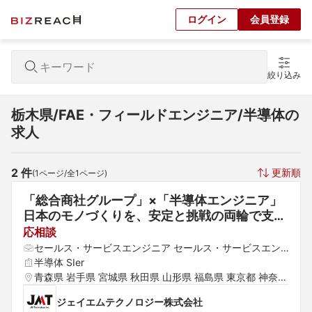
ログイン
会員登録
絞り込み
栃木県/FAE・フィールドエンジニア/半導体の
求人
2
 件
更新順
(
1
ページ/全
1
ページ)
「総合商社グループ」×「半導体エンジニア」
日本のモノづくりを、安定と挑戦の両輪で支え
るプロになる。
応相談
セールス・サービスエンジニア セールス・サービスエン
ジニア FAE・フィールドエンジニア
半導体 SIer
青森県 岩手県 宮城県 秋田県 山形県 福島県 東京都 神奈川
県 埼玉県 千葉県 茨城県 群馬県 栃木県 愛知県 静岡県 岐
ジェイエムテクノロジー株式会社
阜県 三重県 山梨県 新潟県 石川県 福井県 長野県 大阪府