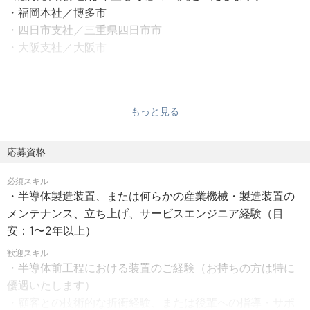
・福岡本社／博多市
（前工程中心）の高度なエンジニアリング業務および現場
・四日市支社／三重県四日市市
主導をお任せします。
・大阪支社／大阪市
培ってきたご経験を存分に活かし、裁量を持って業務に取
り組んでいただける環境です。
■福岡本社
地下鉄空港線「中州川端駅」より徒歩2分 駅直結
＜具体的なお任せしたい業務＞
もっと見る
・装置の立ち上げ・調整、保守・メンテナンスにおける高
■四日市支社
度な技術支援
近鉄名古屋線「近鉄四日市駅」より徒歩3分
応募資格
・イレギュラーなトラブルシューティングの主導と原因究
明、再発防止策の策定
必須スキル
■大阪支社
・顧客への改善提案、仕様変更などの折衝・折衝業務
・半導体製造装置、または何らかの産業機械・製造装置の
JR「新大阪駅」より徒歩約10分
・（ご志向に応じて）プロジェクトメンバーの進捗管理、
メンテナンス、立ち上げ、サービスエンジニア経験（目
地下鉄御堂筋線「西中島南方駅」より徒歩10分
後輩エンジニアの技術指導
安：1〜2年以上）
【勤務時間】
歓迎スキル
＜選べる2つの働き方＞ 希望や適性、経験を考慮し、以下
・半導体前工程における装置のご経験（お持ちの方は特に
勤務時間：9:00～18:00
のいずれかのスタイルで勤務いただきます。
優遇いたします）
(休憩時間 1時間00分)
①訪問型（フットワーク重視）：
・顧客との技術的な折衝経験、または後輩への指導・サポ
※業務内容によって、始業・終業時間が前後する場合があり
全国各地の依頼に対応するスタイル。