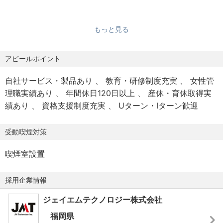
ート経験
ます。
数日で終わる修理から、数ヶ月かかる大規模な立ち上げま
・機械/電気の設計業務経験
で様々です。色々な現場を経験し、幅広い知識を習得でき
もっと見る
・プロジェクトマネジメント、またはチームマネジメント
【雇用形態】
ます。
のご経験
正社員／契約社員
アピールポイント
※試用期間3カ月 （同条件）
②常駐型（じっくり深耕重視）：
※契約社員採用の場合、3か月ごとの契約更新
特定のお客様先に一定期間常駐するスタイル。
自社サービス・製品あり
教育・研修制度充実
女性管
お客様と深い信頼関係を築きながら、腰を据えてトラブル
理職実績あり
年間休日120日以上
産休・育休取得実
【給与】
対応やメンテナンスに従事できます。
績あり
資格支援制度充実
Uターン・Iターン歓迎
※経験・スキル・年齢を考慮し、当社規程により優遇しま
す。
【チーム・組織構成】
受動喫煙対策
※3カ月間の試用期間あり。期間中の待遇に変更はありませ
20代～50代まで幅広い層の社員が働いています。
ん。
5年、10年と長く在籍している方もたくさんいます。
喫煙室設置
※プラスして支払われる手当・インセンティブや年間の成績
に応じて、「社長賞」「事業部長賞」などの報奨金が支給
【この仕事の魅力】
採用企業情報
されます。その額は数十万円になることも。モチベーショ
◎前職給与・ご経験を最大限考慮：即戦力としてのご活躍
ンアップにつながっています。
を期待しており、これまでのキャリアを正当に評価し、年
ジェイエムテクノロジー株式会社
収面でのすり合わせをしっかりと行います。
福岡県
【待遇・福利厚生】