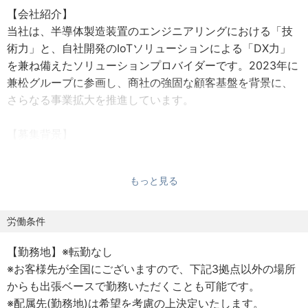
【会社紹介】
当社は、半導体製造装置のエンジニアリングにおける「技
術力」と、自社開発のIoTソリューションによる「DX力」
を兼ね備えたソリューションプロバイダーです。2023年に
兼松グループに参画し、商社の強固な顧客基盤を背景に、
さらなる事業拡大を推進しています。
【募集背景】
半導体市場は年々拡大しており、2030年には「100兆円」
を突破すると予想されています。兼松グループに参画し業
もっと見る
績好調な当社において、顧客からの高度な技術要求や大規
模プロジェクトの依頼が急増しています。今後のさらなる
組織拡大を見据え、現場の最前線で技術力を発揮し、ゆく
労働条件
ゆくはチームを牽引していただける「リーダー・マネジメ
【勤務地】※転勤なし
ント候補」を募集いたします。
※お客様先が全国にございますので、下記3拠点以外の場所
からも出張ベースで勤務いただくことも可能です。
【仕事内容】
※配属先(勤務地)は希望を考慮の上決定いたします。
弊社取引先の半導体メーカー工場内にて、半導体製造装置