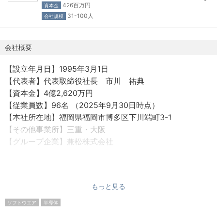
◎スピーディなキャリアアップ：マネジメントへの挑戦を
426百万円
資本金
■昇給（年1回）
歓迎します。入社数年以内でチームリーダーやアシスタン
31-100人
会社規模
■賞与（年2回／6月・12月）
トマネージャーへ昇格した実績も多数あります。
■残業手当100％支給
◎商社×技術の安定基盤：兼松グループの強固な顧客基盤を
■交通費100％支給
会社概要
活かし、最先端の半導体製造プロセスに深く関わることが
■社会保険完備（雇用・労災・健康・厚生年金）
できます。
【設立年月日】1995年3月1日
■出張手当
【代表者】代表取締役社長 市川 祐典
■出産育児制度
-------入社後は--------
【資本金】4億2,620万円
■私服通勤可
これまでのご経験を最大限に尊重いたします。入社後の研
【従業員数】96名 （2025年9月30日時点）
■制服貸与
修（会社規定やシステム等）を経た後、お持ちのスキルレ
【本社所在地】福岡県福岡市博多区下川端町3-1
■ライセンス報奨金制度
ベルに合わせて、即戦力としてプロジェクトに参画してい
【その他事業所】三重・大阪
■慶弔金支給（結婚祝金、出産祝金、弔慰金）
ただきます。現場の状況を把握いただいた後は、ご自身の
【グループ企業】兼松株式会社
■各種社内研修
裁量で業務の段取りを組み、早期にコアメンバーとしてご
■OJT教育
活躍いただくことを期待しています。
【事業内容】
■社外セミナー参加
■半導体製造装置エンジニアリング
【キャリアパス】
もっと見る
■部品修理・部品販売
【休日・休暇】
・マネジメント： 入社5年以内で主任・アシスタントマネ
■RPA（ロボオペレータ）
＜年間休日125日！＞
ソフトウエア
半導体
ージャーへの抜擢事例あり。
■装置自動化ソリューション
■週休2日制（月6～10日）